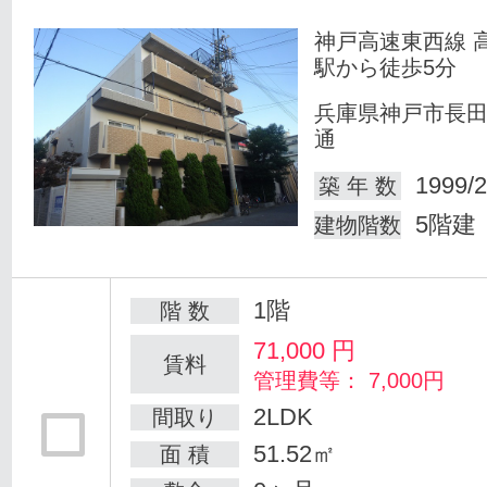
神戸高速東西線 
駅から徒歩5分
兵庫県神戸市長
通
1999/2
築 年 数
5階建
建物階数
1階
階 数
71,000
円
賃料
管理費等： 7,000円
2LDK
間取り
51.52㎡
面 積