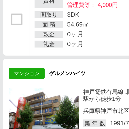
賃料
管理費等： 4,000円
3DK
間取り
54.69㎡
面 積
0ヶ月
敷金
0ヶ月
礼金
マンション
ゲルメンハイツ
神戸電鉄有馬線 
駅から徒歩1分
兵庫県神戸市北
1991/7
築 年 数