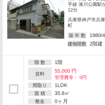
手線 湊川公園駅
12分
兵庫県神戸市兵
町
1980/4
築 年 数
2階建
建物階数
1階
階 数
55,000
円
賃料
管理費等： 0円
1LDK
間取り
35.8㎡
面 積
0ヶ月
敷金