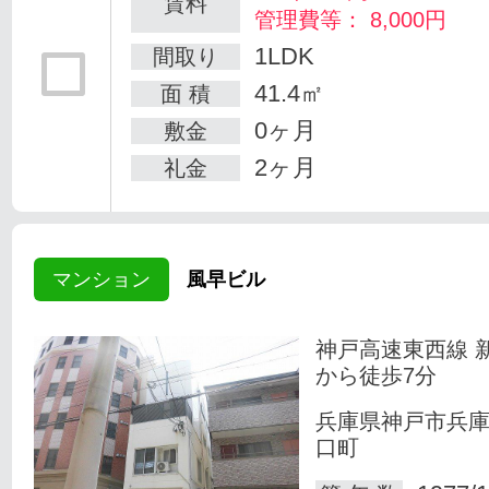
賃料
管理費等： 8,000円
1LDK
間取り
41.4㎡
面 積
0ヶ月
敷金
2ヶ月
礼金
マンション
風早ビル
神戸高速東西線 
から徒歩7分
兵庫県神戸市兵
口町