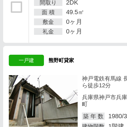
2DK
間取り
49.5㎡
面 積
0ヶ月
敷金
0ヶ月
礼金
一戸建
熊野町貸家
神戸電鉄有馬線 
ら徒歩12分
兵庫県神戸市兵
町
1980/3
築 年 数
1階建
建物階数