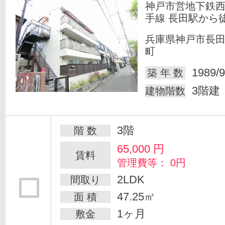
神戸市営地下鉄
手線 長田駅から
兵庫県神戸市長
町
1989/9
築 年 数
3階建
建物階数
3階
階 数
65,000
円
賃料
管理費等： 0円
2LDK
間取り
47.25㎡
面 積
1ヶ月
敷金