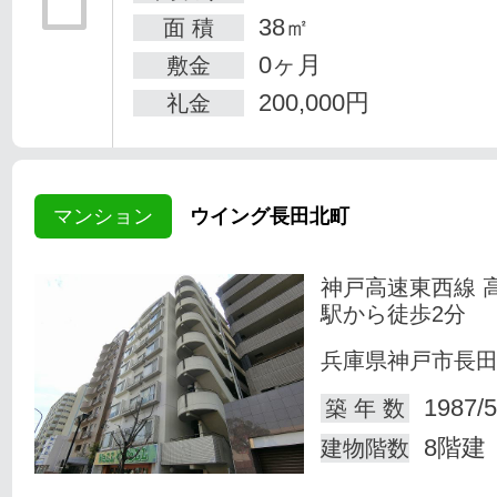
38㎡
面 積
0ヶ月
敷金
200,000円
礼金
マンション
ウイング長田北町
神戸高速東西線 
駅から徒歩2分
兵庫県神戸市長
1987/5
築 年 数
8階建
建物階数