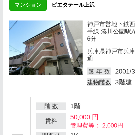
マンション
ピエタテール上沢
神戸市営地下鉄
手線 湊川公園駅
6分
兵庫県神戸市兵
通
2001/3
築 年 数
3階建
建物階数
1階
階 数
50,000
円
賃料
管理費等： 2,000円