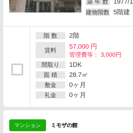
1977/1
築 年 数
5階建
建物階数
2階
階 数
57,000
円
賃料
管理費等： 3,000円
1DK
間取り
28.7㎡
面 積
0ヶ月
敷金
0ヶ月
礼金
マンション
ミモザの館