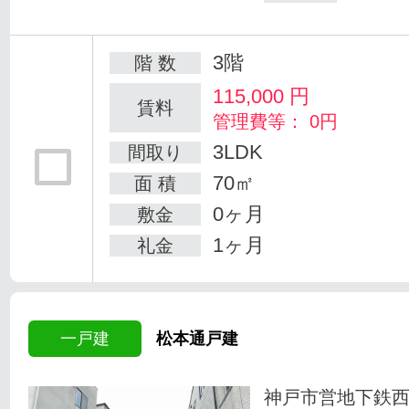
3階
階 数
115,000
円
賃料
管理費等： 0円
3LDK
間取り
70㎡
面 積
0ヶ月
敷金
1ヶ月
礼金
一戸建
松本通戸建
神戸市営地下鉄