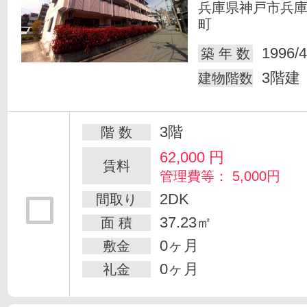
兵庫県神戸市兵
町
1996/4
築 年 数
3階建
建物階数
3階
階 数
62,000
円
賃料
管理費等： 5,000円
2DK
間取り
37.23㎡
面 積
0ヶ月
敷金
0ヶ月
礼金