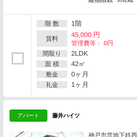
1階
階 数
45,000
円
賃料
管理費等： 0円
2LDK
間取り
42㎡
面 積
0ヶ月
敷金
1ヶ月
礼金
アパート
藤井ハイツ
神戸市営地下鉄