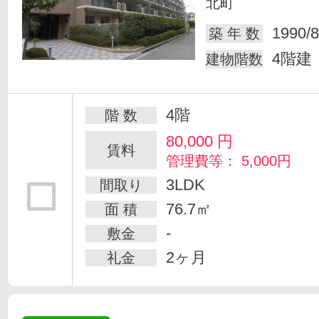
北町
1990/8
築 年 数
4階建
建物階数
4階
階 数
80,000
円
賃料
管理費等： 5,000円
3LDK
間取り
76.7㎡
面 積
-
敷金
2ヶ月
礼金