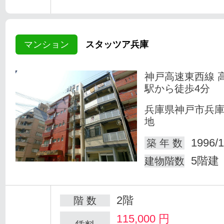
マンション
スタッツア兵庫
神戸高速東西線 
駅から徒歩4分
兵庫県神戸市兵
地
1996/1
築 年 数
5階建
建物階数
2階
階 数
115,000
円