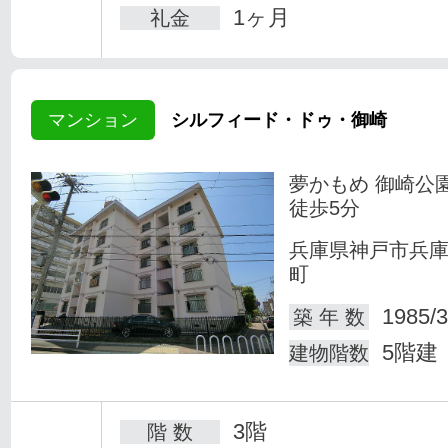
1ヶ月
礼金
マンション
シルフィード・ドゥ・御崎
夢かもめ 御崎公
徒歩5分
兵庫県神戸市兵
町
1985/3
築 年 数
5階建
建物階数
3階
階 数