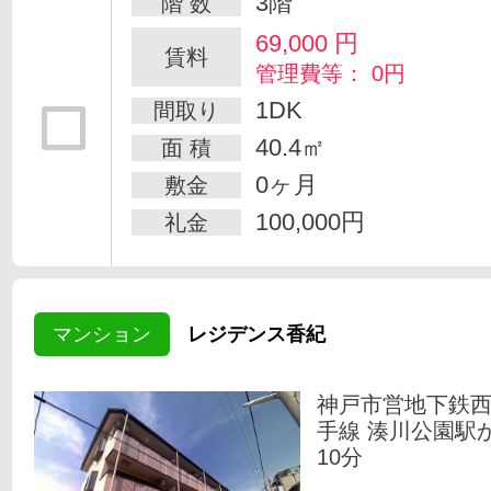
3階
階 数
69,000
円
賃料
管理費等： 0円
1DK
間取り
40.4㎡
面 積
0ヶ月
敷金
100,000円
礼金
マンション
レジデンス香紀
神戸市営地下鉄
手線 湊川公園駅
10分