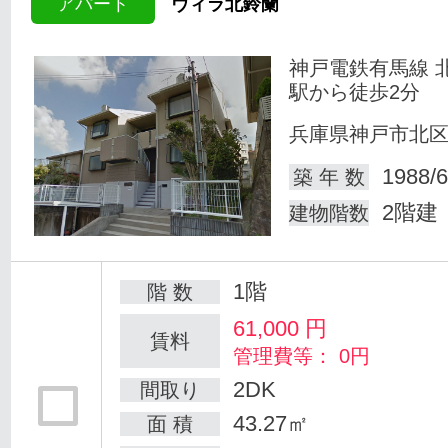
アパート
ヴィラ北鈴蘭
神戸電鉄有馬線 
駅から徒歩2分
兵庫県神戸市北
1988/6
築 年 数
2階建
建物階数
1階
階 数
61,000
円
賃料
管理費等： 0円
2DK
間取り
43.27㎡
面 積