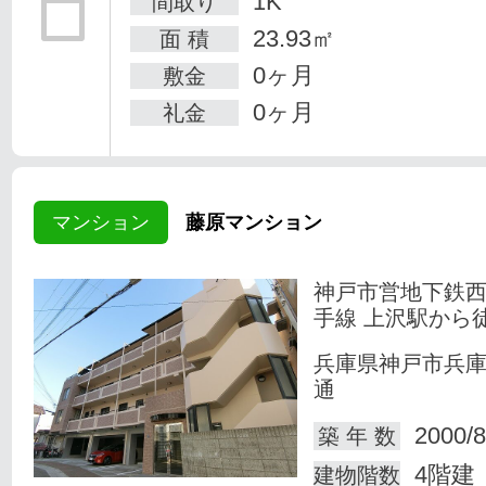
1K
間取り
23.93㎡
面 積
0ヶ月
敷金
0ヶ月
礼金
マンション
藤原マンション
神戸市営地下鉄
手線 上沢駅から
兵庫県神戸市兵
通
2000/8
築 年 数
4階建
建物階数