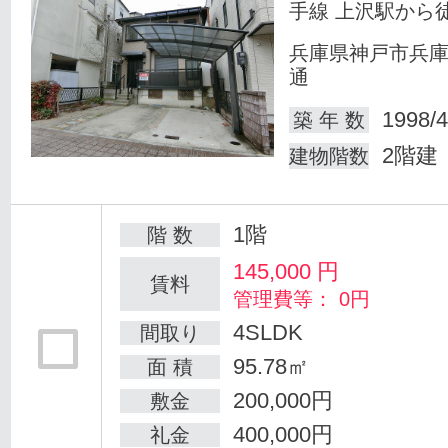
手線 上沢駅から
兵庫県神戸市兵
通
1998/4
築 年 数
2階建
建物階数
1階
階 数
145,000
円
賃料
管理費等： 0円
4SLDK
間取り
95.78㎡
面 積
200,000円
敷金
400,000円
礼金