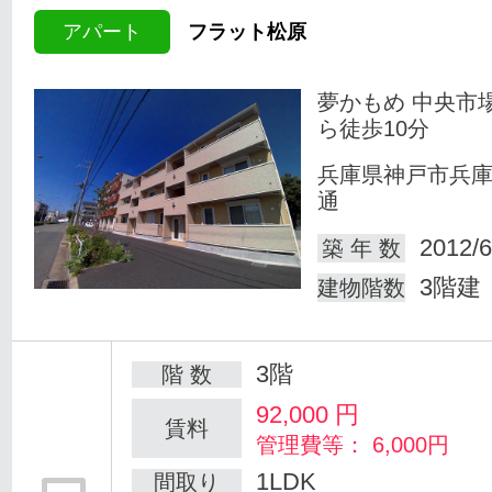
アパート
フラット松原
夢かもめ 中央市
ら徒歩10分
兵庫県神戸市兵
通
2012/6
築 年 数
3階建
建物階数
3階
階 数
92,000
円
賃料
管理費等： 6,000円
1LDK
間取り