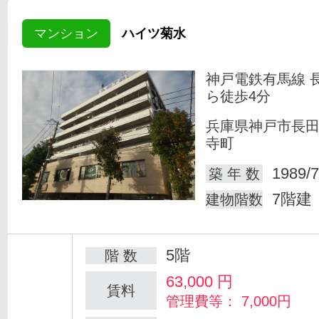
マンション
ハイツ菊水
神戸電鉄有馬線 
ら徒歩4分
兵庫県神戸市長
寺町
1989/7
築 年 数
7階建
建物階数
5階
階 数
63,000
円
賃料
管理費等： 7,000円