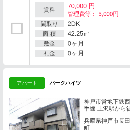
70,000
円
賃料
管理費等： 5,000円
2DK
間取り
42.25㎡
面 積
0ヶ月
敷金
0ヶ月
礼金
アパート
パークハイツ
神戸市営地下鉄
手線 上沢駅から
兵庫県神戸市長
町