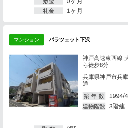
0ヶ月
敷金
1ヶ月
礼金
マンション
パラツェット下沢
神戸高速東西線 
ら徒歩8分
兵庫県神戸市兵
通
1994/4
築 年 数
3階建
建物階数