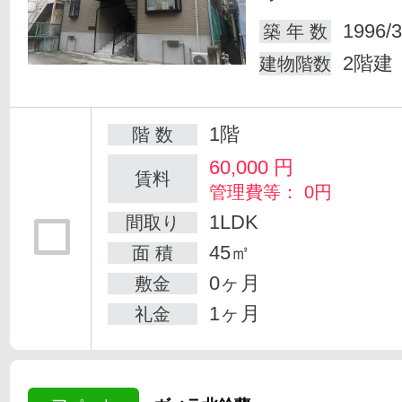
1996/3
築 年 数
2階建
建物階数
1階
階 数
60,000
円
賃料
管理費等： 0円
1LDK
間取り
45㎡
面 積
0ヶ月
敷金
1ヶ月
礼金