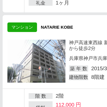
1ヶ月
礼金
マンション
NATARIE KOBE
神戸高速東西線 
から徒歩2分
兵庫県神戸市兵
2015/3
築 年 数
8階建
建物階数
2階
階 数
112,000
円