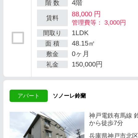
4階
階 数
88,000
円
賃料
管理費等： 3,000円
1LDK
間取り
48.15㎡
面 積
0ヶ月
敷金
150,000円
礼金
アパート
ソノーレ鈴蘭
神戸電鉄有馬線 
から徒歩7分
兵庫県神戸市北