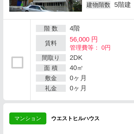
5階建
建物階数
4階
階 数
56,000
円
賃料
管理費等： 0円
2DK
間取り
40㎡
面 積
0ヶ月
敷金
0ヶ月
礼金
マンション
ウエストヒルハウス