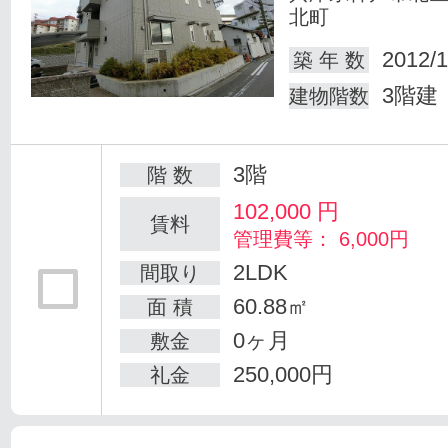
北町
2012/1
築 年 数
3階建
建物階数
3階
階 数
102,000
円
賃料
管理費等： 6,000円
2LDK
間取り
60.88㎡
面 積
0ヶ月
敷金
250,000円
礼金