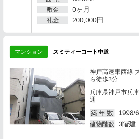
0ヶ月
敷金
200,000円
礼金
マンション
スミティーコート中道
神戸高速東西線 
ら徒歩3分
兵庫県神戸市兵
通
1998/6
築 年 数
3階建
建物階数