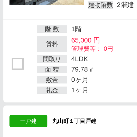
2階建
建物階数
1階
階 数
65,000
円
賃料
管理費等： 0円
4LDK
間取り
79.78㎡
面 積
0ヶ月
敷金
1ヶ月
礼金
一戸建
丸山町１丁目戸建