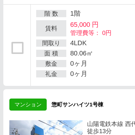
1階
階 数
65,000
円
賃料
管理費等： 0円
4LDK
間取り
80.06㎡
面 積
0ヶ月
敷金
0ヶ月
礼金
マンション
惣町サンハイツ1号棟
山陽電鉄本線 西
徒歩13分