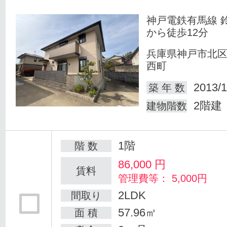
神戸電鉄有馬線 
から徒歩12分
兵庫県神戸市北
西町
2013/1
築 年 数
2階建
建物階数
1階
階 数
86,000
円
賃料
管理費等： 5,000円
2LDK
間取り
57.96㎡
面 積