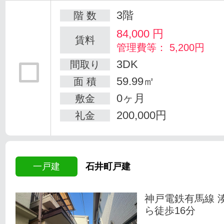
3階
階 数
84,000
円
賃料
管理費等： 5,200円
3DK
間取り
59.99㎡
面 積
0ヶ月
敷金
200,000円
礼金
一戸建
石井町戸建
神戸電鉄有馬線 
ら徒歩16分