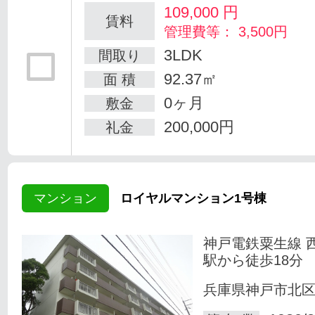
109,000
円
賃料
管理費等： 3,500円
3LDK
間取り
92.37㎡
面 積
0ヶ月
敷金
200,000円
礼金
マンション
ロイヤルマンション1号棟
神戸電鉄粟生線 
駅から徒歩18分
兵庫県神戸市北