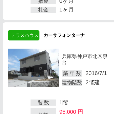
0ヶ月
敷金
1ヶ月
礼金
テラスハウス
カーサフォンターナ
兵庫県神戸市北区泉
台
2016/7/1
築 年 数
2階建
建物階数
1階
階 数
95,000
円