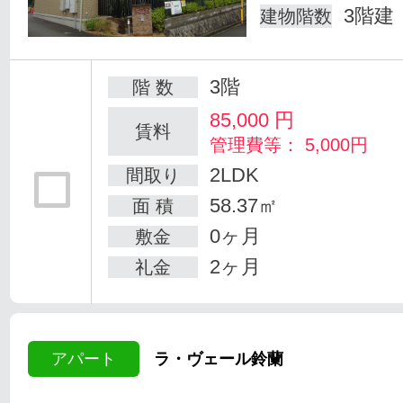
3階建
建物階数
3階
階 数
85,000
円
賃料
管理費等： 5,000円
2LDK
間取り
58.37㎡
面 積
0ヶ月
敷金
2ヶ月
礼金
アパート
ラ・ヴェール鈴蘭