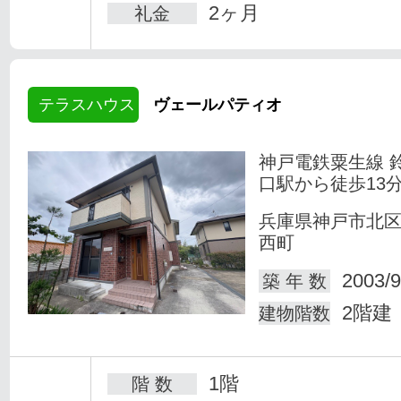
2ヶ月
礼金
テラスハウス
ヴェールパティオ
神戸電鉄粟生線 
口駅から徒歩13
兵庫県神戸市北
西町
2003/9
築 年 数
2階建
建物階数
1階
階 数