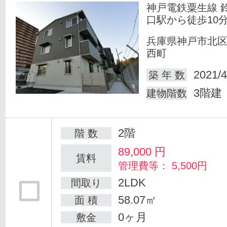
神戸電鉄粟生線 
口駅から徒歩10
兵庫県神戸市北
西町
2021/4
築 年 数
3階建
建物階数
2階
階 数
89,000
円
賃料
管理費等： 5,500円
2LDK
間取り
58.07㎡
面 積
0ヶ月
敷金