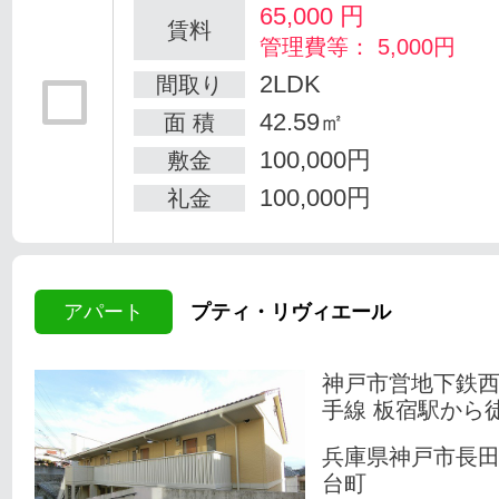
65,000
円
賃料
管理費等： 5,000円
2LDK
間取り
42.59㎡
面 積
100,000円
敷金
100,000円
礼金
アパート
プティ・リヴィエール
神戸市営地下鉄
手線 板宿駅から徒
兵庫県神戸市長
台町