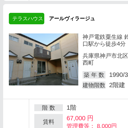
テラスハウス
アールヴィラージュ
神戸電鉄粟生線 
口駅から徒歩4分
兵庫県神戸市北
西町
1990/3
築 年 数
2階建
建物階数
1階
階 数
67,000
円
賃料
管理費等： 8,000円