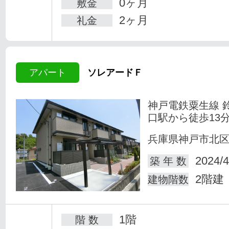
0ヶ月
敷金
2ヶ月
礼金
アパート
ソレアードＦ
神戸電鉄粟生線 
口駅から徒歩13
兵庫県神戸市北
2024/4
築 年 数
2階建
建物階数
1階
階 数