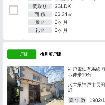
3SLDK
間取り
66.24㎡
面 積
0ヶ月
敷金
0ヶ月
礼金
一戸建
檜川町戸建
神戸電鉄有馬線 
ら徒歩10分
兵庫県神戸市長
町
1982/1
築 年 数