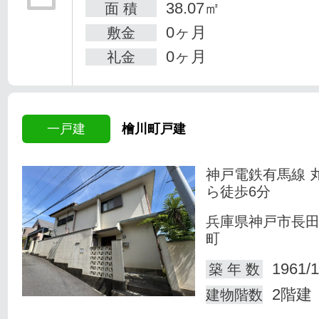
38.07㎡
面 積
0ヶ月
敷金
0ヶ月
礼金
一戸建
檜川町戸建
神戸電鉄有馬線 
ら徒歩6分
兵庫県神戸市長
町
1961/1
築 年 数
2階建
建物階数