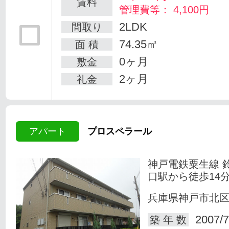
賃料
管理費等： 4,100円
2LDK
間取り
74.35㎡
面 積
0ヶ月
敷金
2ヶ月
礼金
アパート
プロスペラール
神戸電鉄粟生線 
口駅から徒歩14
兵庫県神戸市北
2007/7
築 年 数