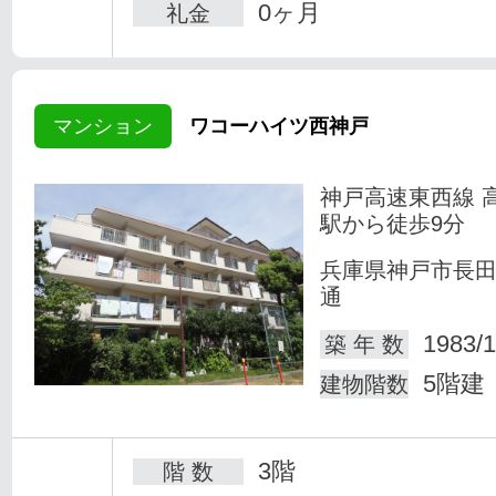
0ヶ月
礼金
マンション
ワコーハイツ西神戸
神戸高速東西線 
駅から徒歩9分
兵庫県神戸市長
通
1983/1
築 年 数
5階建
建物階数
3階
階 数