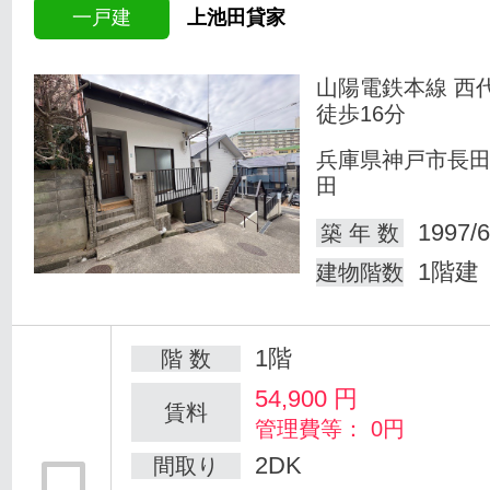
一戸建
上池田貸家
山陽電鉄本線 西
徒歩16分
兵庫県神戸市長
田
1997/6
築 年 数
1階建
建物階数
1階
階 数
54,900
円
賃料
管理費等： 0円
2DK
間取り