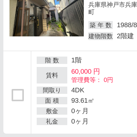
兵庫県神戸市兵
町
1988/8
築 年 数
2階建
建物階数
1階
階 数
60,000
円
賃料
管理費等： 0円
4DK
間取り
93.61㎡
面 積
0ヶ月
敷金
0ヶ月
礼金