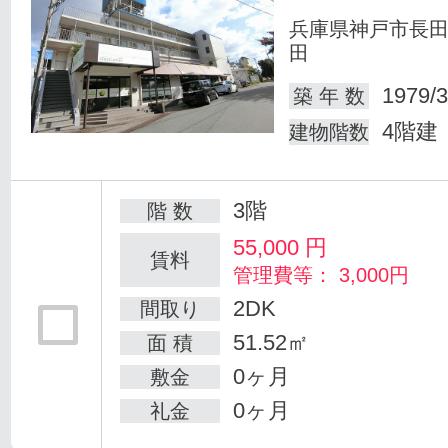
兵庫県神戸市長
田
1979/3
築 年 数
4階建
建物階数
3階
階 数
55,000
円
賃料
管理費等： 3,000円
2DK
間取り
51.52㎡
面 積
0ヶ月
敷金
0ヶ月
礼金