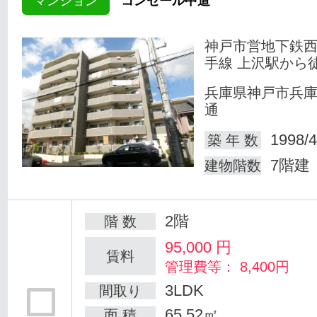
マンション
コンセール中道
神戸市営地下鉄
手線 上沢駅から
兵庫県神戸市兵
通
1998/4
築 年 数
7階建
建物階数
2階
階 数
95,000
円
賃料
管理費等： 8,400円
3LDK
間取り
65.52㎡
面 積