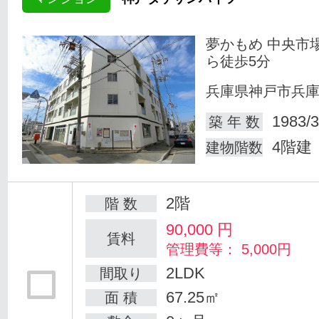
夢かもめ 中央市
ら徒歩5分
兵庫県神戸市兵
1983/3
築 年 数
4階建
建物階数
2階
階 数
90,000
円
賃料
管理費等： 5,000円
2LDK
間取り
67.25㎡
面 積