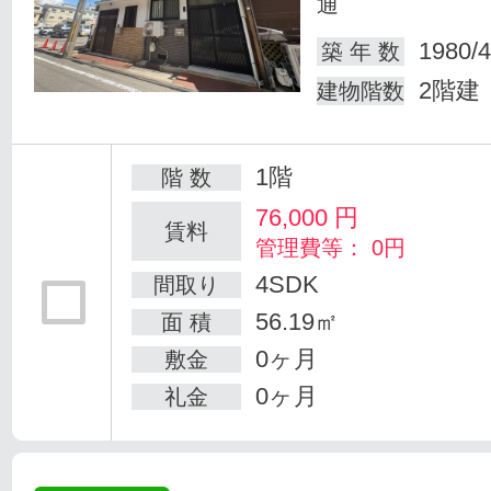
通
1980/4
築 年 数
2階建
建物階数
1階
階 数
76,000
円
賃料
管理費等： 0円
4SDK
間取り
56.19㎡
面 積
0ヶ月
敷金
0ヶ月
礼金