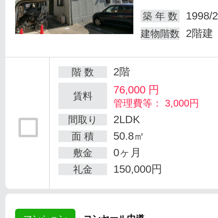
1998/2
築 年 数
2階建
建物階数
2階
階 数
76,000
円
賃料
管理費等： 3,000円
2LDK
間取り
50.8㎡
面 積
0ヶ月
敷金
150,000円
礼金