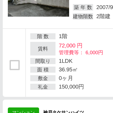
2007/9
築 年 数
2階建
建物階数
1階
階 数
72,000
円
賃料
管理費等： 6,000円
1LDK
間取り
36.95㎡
面 積
0ヶ月
敷金
150,000円
礼金
マンション
神戸タケサンハイツ