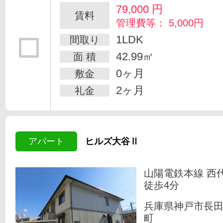
79,000
円
賃料
管理費等： 5,000円
1LDK
間取り
42.99㎡
面 積
0ヶ月
敷金
2ヶ月
礼金
アパート
ヒルズ大谷Ⅱ
山陽電鉄本線 西
徒歩4分
兵庫県神戸市長
町