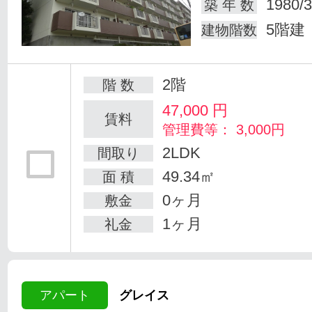
1980/3
築 年 数
5階建
建物階数
2階
階 数
47,000
円
賃料
管理費等： 3,000円
2LDK
間取り
49.34㎡
面 積
0ヶ月
敷金
1ヶ月
礼金
アパート
グレイス