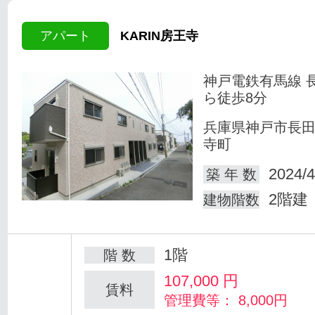
アパート
KARIN房王寺
神戸電鉄有馬線 
ら徒歩8分
兵庫県神戸市長
寺町
2024/4
築 年 数
2階建
建物階数
1階
階 数
107,000
円
賃料
管理費等： 8,000円