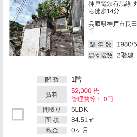
神戸電鉄有馬線 
ら徒歩14分
兵庫県神戸市長
町
1980/5
築 年 数
2階建
建物階数
1階
階 数
52,000
円
賃料
管理費等： 0円
5LDK
間取り
84.51㎡
面 積
0ヶ月
敷金