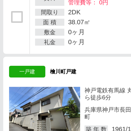
管理費等： 0円
2DK
間取り
38.07㎡
面 積
0ヶ月
敷金
0ヶ月
礼金
一戸建
檜川町戸建
神戸電鉄有馬線 
ら徒歩6分
兵庫県神戸市長
町
1961/1
築 年 数