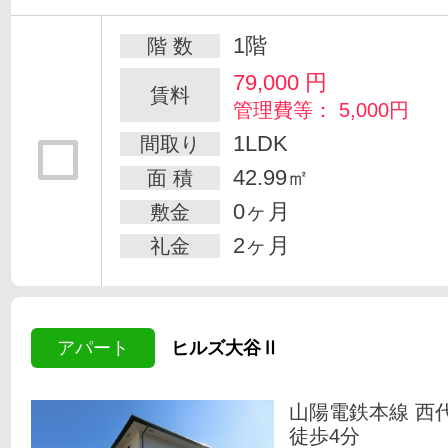
1階
階 数
79,000
円
賃料
管理費等： 5,000円
1LDK
間取り
42.99㎡
面 積
0ヶ月
敷金
2ヶ月
礼金
アパート
ヒルズ大谷Ⅱ
山陽電鉄本線 西
徒歩4分