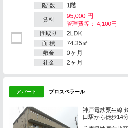
1階
階 数
95,000
円
賃料
管理費等： 4,100円
2LDK
間取り
74.35㎡
面 積
0ヶ月
敷金
2ヶ月
礼金
アパート
プロスペラール
神戸電鉄粟生線 
口駅から徒歩14