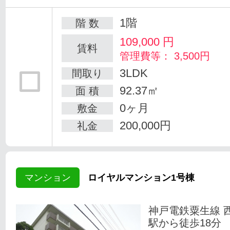
1階
階 数
109,000
円
賃料
管理費等： 3,500円
3LDK
間取り
92.37㎡
面 積
0ヶ月
敷金
200,000円
礼金
マンション
ロイヤルマンション1号棟
神戸電鉄粟生線 
駅から徒歩18分