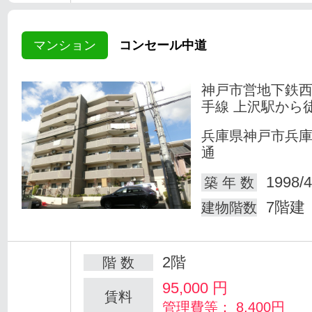
マンション
コンセール中道
神戸市営地下鉄
手線 上沢駅から
兵庫県神戸市兵
通
1998/4
築 年 数
7階建
建物階数
2階
階 数
95,000
円
賃料
管理費等： 8,400円