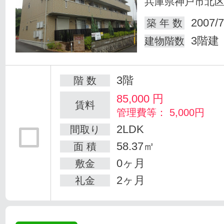
兵庫県神戸市北
2007/7
築 年 数
3階建
建物階数
3階
階 数
85,000
円
賃料
管理費等： 5,000円
2LDK
間取り
58.37㎡
面 積
0ヶ月
敷金
2ヶ月
礼金