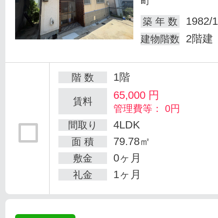
町
1982/1
築 年 数
2階建
建物階数
1階
階 数
65,000
円
賃料
管理費等： 0円
4LDK
間取り
79.78㎡
面 積
0ヶ月
敷金
1ヶ月
礼金