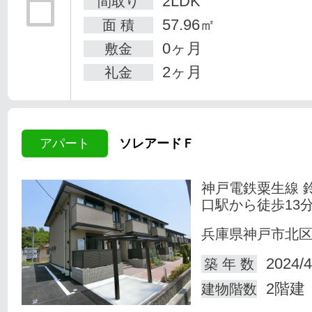
2LDK
間取り
57.96㎡
面 積
0ヶ月
敷金
2ヶ月
礼金
アパート
ソレアードＦ
神戸電鉄粟生線 
口駅から徒歩13
兵庫県神戸市北
2024/4
築 年 数
2階建
建物階数