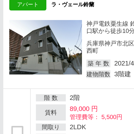
アパート
ラ・ヴェール鈴蘭
神戸電鉄粟生線 
口駅から徒歩10
兵庫県神戸市北
西町
2021/4
築 年 数
3階建
建物階数
2階
階 数
89,000
円
賃料
管理費等： 5,500円
2LDK
間取り