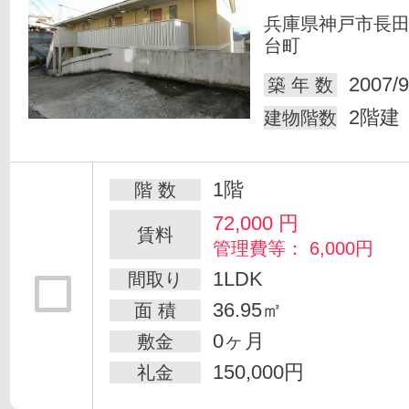
兵庫県神戸市長
台町
2007/9
築 年 数
2階建
建物階数
1階
階 数
72,000
円
賃料
管理費等： 6,000円
1LDK
間取り
36.95㎡
面 積
0ヶ月
敷金
150,000円
礼金