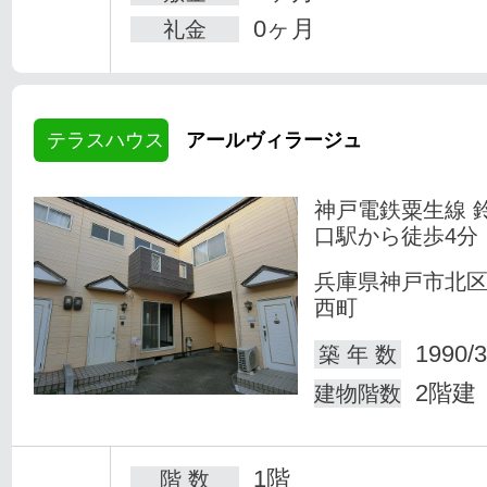
0ヶ月
礼金
テラスハウス
アールヴィラージュ
神戸電鉄粟生線 
口駅から徒歩4分
兵庫県神戸市北
西町
1990/3
築 年 数
2階建
建物階数
1階
階 数