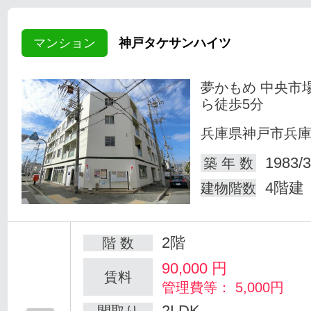
マンション
神戸タケサンハイツ
夢かもめ 中央市
ら徒歩5分
兵庫県神戸市兵
1983/3
築 年 数
4階建
建物階数
2階
階 数
90,000
円
賃料
管理費等： 5,000円
2LDK
間取り