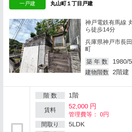
一戸建
丸山町１丁目戸建
神戸電鉄有馬線 
ら徒歩14分
兵庫県神戸市長
町
1980/5
築 年 数
2階建
建物階数
1階
階 数
52,000
円
賃料
管理費等： 0円
5LDK
間取り