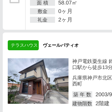
58.07㎡
面 積
0ヶ月
敷金
2ヶ月
礼金
テラスハウス
ヴェールパティオ
神戸電鉄粟生線 
口駅から徒歩13
兵庫県神戸市北
西町
2003/9
築 年 数
2階建
建物階数