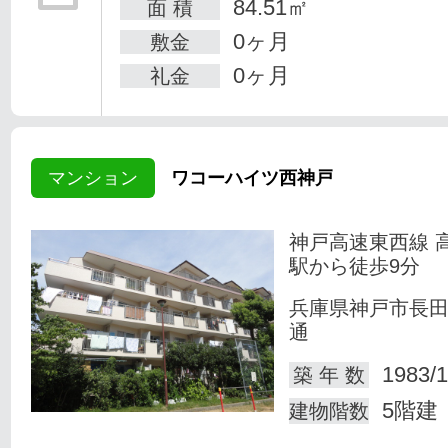
84.51㎡
面 積
0ヶ月
敷金
0ヶ月
礼金
マンション
ワコーハイツ西神戸
神戸高速東西線 
駅から徒歩9分
兵庫県神戸市長
通
1983/1
築 年 数
5階建
建物階数