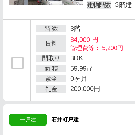
3階建
建物階数
3階
階 数
84,000
円
賃料
管理費等： 5,200円
3DK
間取り
59.99㎡
面 積
0ヶ月
敷金
200,000円
礼金
一戸建
石井町戸建