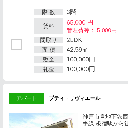
3階
階 数
65,000
円
賃料
管理費等： 5,000円
2LDK
間取り
42.59㎡
面 積
100,000円
敷金
100,000円
礼金
アパート
プティ・リヴィエール
神戸市営地下鉄
手線 板宿駅から徒