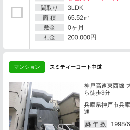
3LDK
間取り
65.52㎡
面 積
0ヶ月
敷金
200,000円
礼金
マンション
スミティーコート中道
神戸高速東西線 
ら徒歩3分
兵庫県神戸市兵
通
1998/6
築 年 数