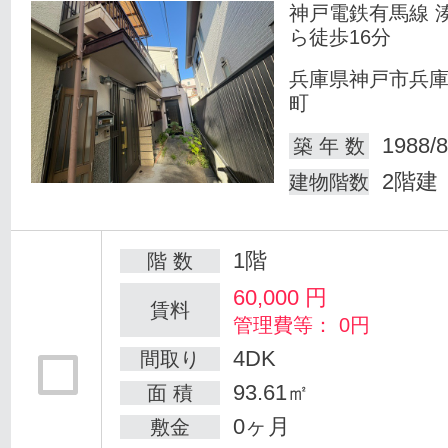
神戸電鉄有馬線 
ら徒歩16分
兵庫県神戸市兵
町
1988/8
築 年 数
2階建
建物階数
1階
階 数
60,000
円
賃料
管理費等： 0円
4DK
間取り
93.61㎡
面 積
0ヶ月
敷金