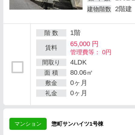
2階建
建物階数
1階
階 数
65,000
円
賃料
管理費等： 0円
4LDK
間取り
80.06㎡
面 積
0ヶ月
敷金
0ヶ月
礼金
マンション
惣町サンハイツ1号棟