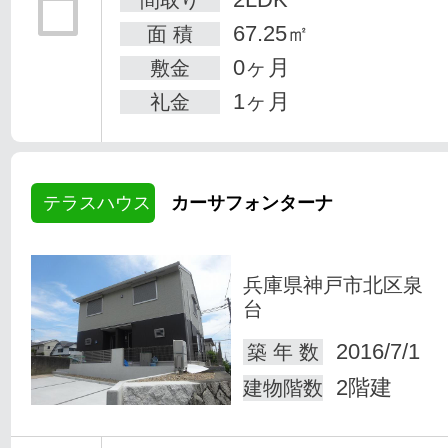
67.25㎡
面 積
0ヶ月
敷金
1ヶ月
礼金
テラスハウス
カーサフォンターナ
兵庫県神戸市北区泉
台
2016/7/1
築 年 数
2階建
建物階数