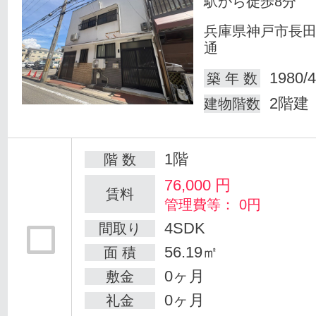
駅から徒歩8分
兵庫県神戸市長
通
1980/4
築 年 数
2階建
建物階数
1階
階 数
76,000
円
賃料
管理費等： 0円
4SDK
間取り
56.19㎡
面 積
0ヶ月
敷金
0ヶ月
礼金