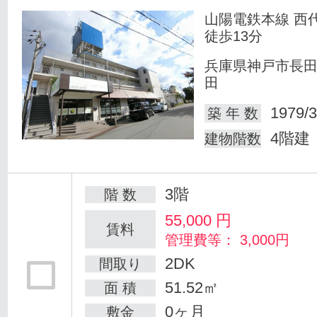
山陽電鉄本線 西
徒歩13分
兵庫県神戸市長
田
1979/3
築 年 数
4階建
建物階数
3階
階 数
55,000
円
賃料
管理費等： 3,000円
2DK
間取り
51.52㎡
面 積
0ヶ月
敷金