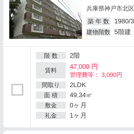
兵庫県神戸市北
1980/3
築 年 数
5階建
建物階数
2階
階 数
47,000
円
賃料
管理費等： 3,000円
2LDK
間取り
49.34㎡
面 積
0ヶ月
敷金
1ヶ月
礼金