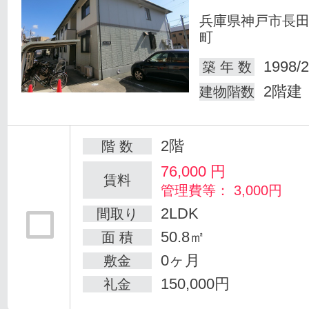
兵庫県神戸市長
町
1998/2
築 年 数
2階建
建物階数
2階
階 数
76,000
円
賃料
管理費等： 3,000円
2LDK
間取り
50.8㎡
面 積
0ヶ月
敷金
150,000円
礼金