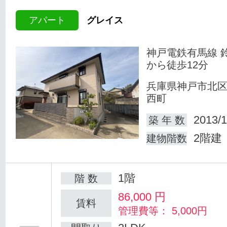
アパート
グレイス
神戸電鉄有馬線 
から徒歩12分
兵庫県神戸市北
西町
2013/1
築 年 数
2階建
建物階数
1階
階 数
86,000
円
賃料
管理費等： 5,000円