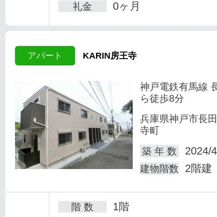
0ヶ月
礼金
アパート
KARIN房王寺
神戸電鉄有馬線 
ら徒歩8分
兵庫県神戸市長
寺町
2024/4
築 年 数
2階建
建物階数
1階
階 数