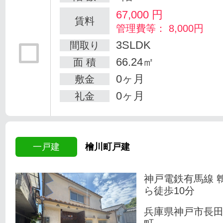
67,000
円
賃料
管理費等： 8,000円
3SLDK
間取り
66.24㎡
面 積
0ヶ月
敷金
0ヶ月
礼金
一戸建
檜川町戸建
神戸電鉄有馬線 
ら徒歩10分
兵庫県神戸市長