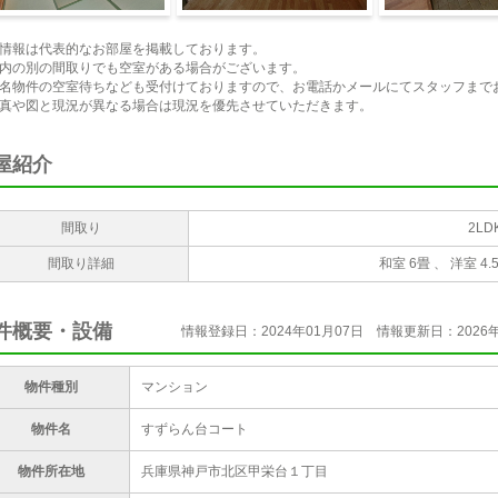
納
居室・リビング
収納
情報は代表的なお部屋を掲載しております。
内の別の間取りでも空室がある場合がございます。
名物件の空室待ちなども受付けておりますので、お電話かメールにてスタッフまで
真や図と現況が異なる場合は現況を優先させていただきます。
屋紹介
間取り
2LD
間取り詳細
和室 6畳 、 洋室 4.5
件概要・設備
情報登録日：2024年01月07日
情報更新日：2026年
物件種別
マンション
物件名
すずらん台コート
物件所在地
兵庫県神戸市北区甲栄台１丁目