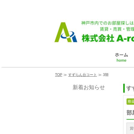
TOP
≫
すずらん台コート
≫
3階
新着お知らせ
す
敷金
部
賃