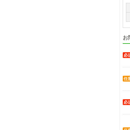
お
必
任
必