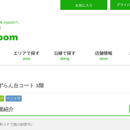
ずらん台コート 3階
0
ペット可
屋紹介
料ＵＰで猫の飼育可♪