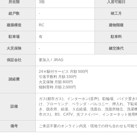
所在階
3階
入居可能日
総戸数
-
竣工月
建築構造
RC
建物階建
駐車場
有
駐車料
火災保険
-
鍵交換代
保証会社
要加入 / JRAG
24Ｈ駆付サービス 月額 500円
引落手数料 月額 330円
諸経費
火災保険 月額 800円
猫飼育時 月額 2,000円
ガス(都市ガス)、インターホン(音声)、駐輪場、バイク置
け、フローリング、ベランダ・バルコニー、押入れ、下駄箱
設備
き、脱衣所、給湯、３点給湯、洗面台、洗面所独立、洗濯機
市ガス)、BS、CATV、光ファイバー、インターネット使用
備考
ご来店不要のオンライン内見・現地での待ち合わせも可能で