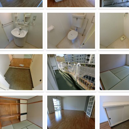
の他部屋・スペース
キッチン
収納
面所
トイレ
その他設備
関
バルコニー
その他