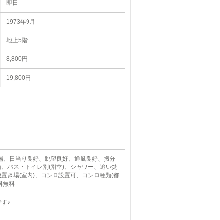
即日
1973年9月
地上5階
8,800円
19,800円
き場、日当り良好、眺望良好、通風良好、振分
、バス・トイレ別(別室)、シャワー、追い焚
置き場(室内)、コンロ設置可、コンロ種類(都
料無料
す♪