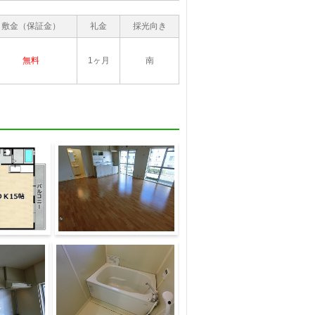
敷金（保証金）
礼金
採光向き
無料
1ヶ月
南
居室・リビング