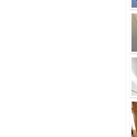
そ
洗
玄