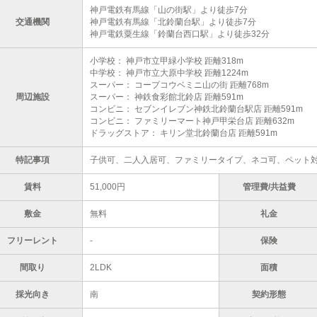
神戸電鉄有馬線「山の街駅」より徒歩7分
交通機関
神戸電鉄有馬線「北鈴蘭台駅」より徒歩7分
神戸電鉄粟生線「鈴蘭台西口駅」より徒歩32分
小学校： 神戸市立甲緑小学校 距離318m
中学校： 神戸市立大原中学校 距離1224m
スーパー： コープコウベミニ山の街 距離768m
周辺施設
スーパー： 神鉄食彩館北鈴店 距離591m
コンビニ： セブンイレブン神鉄北鈴蘭台駅店 距離591m
コンビニ： ファミリーマート神戸甲栄台店 距離632m
ドラッグストア： キリン堂北鈴蘭台店 距離591m
特記事項
子供可、二人入居可、ファミリータイプ、ネコ可、ペット
賃料
51,000円
管理費/共益費
敷金
無料
礼金
フリーレント
-
保険
間取り
2LDK
面積
採光向き
南
契約形態