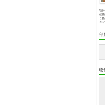
収
物件
建物
ご指
※写
部
物