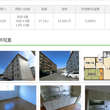
間取り
間取り詳細
面積
賃料
管理費/共益費
和室 6畳
2LDK
洋室 4.5畳
57.19㎡
51,000
円
5,000円
LDK 15畳
件写真
物外観
駐車場
間取り