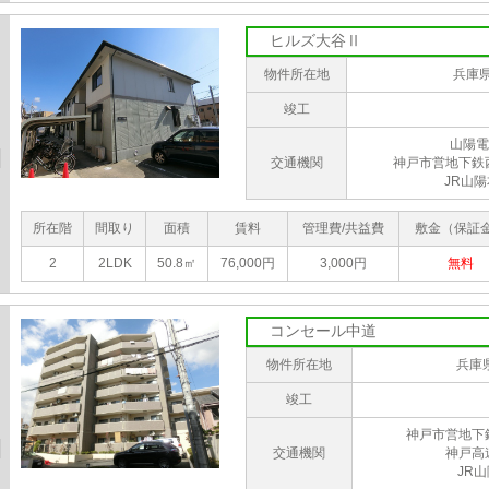
ヒルズ大谷Ⅱ
物件所在地
兵庫
竣工
山陽電
交通機関
神戸市営地下鉄
JR山
所在階
間取り
面積
賃料
管理費/共益費
敷金（保証
2
2LDK
50.8㎡
76,000円
3,000円
無料
コンセール中道
物件所在地
兵庫
竣工
神戸市営地下
交通機関
神戸高
JR