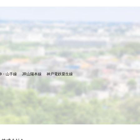
神・山手線
JR山陽本線
神戸電鉄粟生線