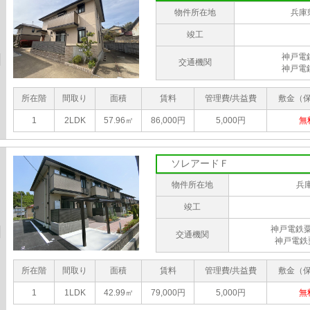
物件所在地
兵庫
竣工
神戸電
交通機関
神戸電
所在階
間取り
面積
賃料
管理費/共益費
敷金（
1
2LDK
57.96㎡
86,000円
5,000円
無
ソレアードＦ
物件所在地
兵
竣工
神戸電鉄
交通機関
神戸電鉄
所在階
間取り
面積
賃料
管理費/共益費
敷金（
1
1LDK
42.99㎡
79,000円
5,000円
無