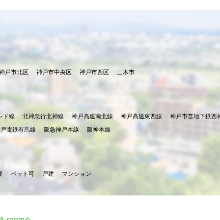
神戸市北区
神戸市中央区
神戸市西区
三木市
ンド線
北神急行北神線
神戸高速南北線
神戸高速東西線
神戸市営地下鉄西
神戸電鉄有馬線
阪急神戸本線
阪神本線
要
ペット可
戸建
マンション