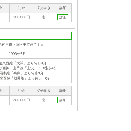
金）
礼金
採光向き
詳細
200,000円
南
詳細
県神戸市兵庫区中道通７丁目
1998年6月
速東西線「大開」より徒歩3分
鉄西神・山手線「上沢」より徒歩4分
山陽本線「兵庫」より徒歩9分
東西線「新開地」より徒歩13分
金）
礼金
採光向き
詳細
200,000円
南
詳細