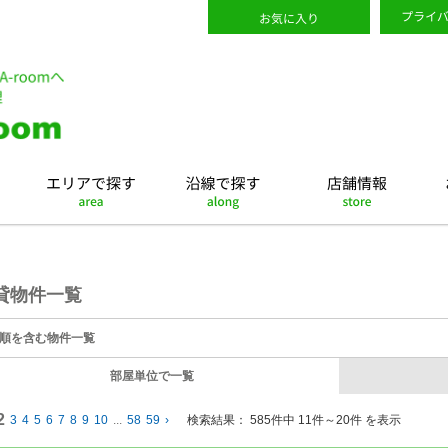
貸物件一覧
順を含む物件一覧
部屋単位で一覧
2
3
4
5
6
7
8
9
10
...
58
59
›
検索結果：
585件中 11件～20件 を表示