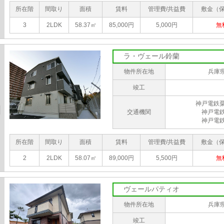
所在階
間取り
面積
賃料
管理費/共益費
敷金（
3
2LDK
58.37㎡
85,000円
5,000円
無
ラ・ヴェール鈴蘭
物件所在地
兵庫
竣工
神戸電鉄
交通機関
神戸電
神戸電
所在階
間取り
面積
賃料
管理費/共益費
敷金（
2
2LDK
58.07㎡
89,000円
5,500円
無
ヴェールパティオ
物件所在地
兵庫
竣工