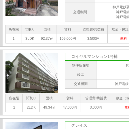
神戸電鉄
交通機関
神戸電
神戸電
所在階
間取り
面積
賃料
管理費/共益費
敷金（保証
1
3LDK
92.37㎡
109,000円
3,500円
無料
ロイヤルマンション1号棟
物件所在地
兵
竣工
交通機関
神戸電鉄
所在階
間取り
面積
賃料
管理費/共益費
敷金（
2
2LDK
49.34㎡
47,000円
3,000円
無
グレイス