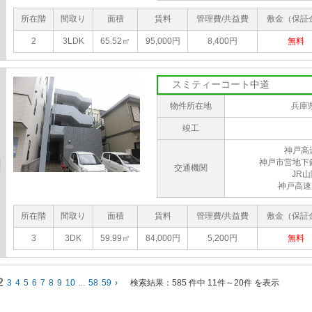
所在階
間取り
面積
賃料
管理費/共益費
敷金（保証
2
3LDK
65.52㎡
95,000円
8,400円
無料
スミティーコート中道
物件所在地
兵庫
竣工
神戸高
神戸市営地下
交通機関
JR
神戸高速
所在階
間取り
面積
賃料
管理費/共益費
敷金（保証
3
3DK
59.99㎡
84,000円
5,200円
無料
2
3
4
5
6
7
8
9
10
...
58
59
›
検索結果：
585 件中 11件～20件 を表示