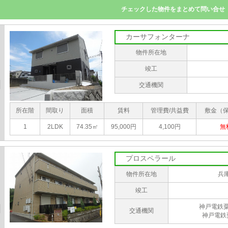
カーサフォンターナ
物件所在地
竣工
交通機関
所在階
間取り
面積
賃料
管理費/共益費
敷金（
1
2LDK
74.35㎡
95,000円
4,100円
無
プロスペラール
物件所在地
兵
竣工
神戸電鉄
交通機関
神戸電鉄