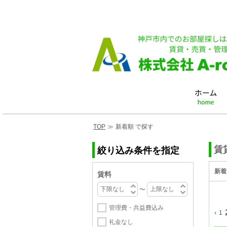
TOP
≫
新着順 で探す
賃
絞り込み条件を指定
新着
賃料
〜
管理費・共益費込み
‹
1
礼金なし