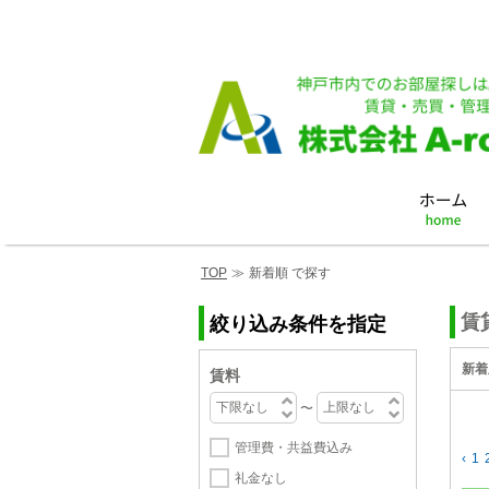
TOP
≫
新着順 で探す
賃
絞り込み条件を指定
新着
賃料
〜
管理費・共益費込み
‹
1
礼金なし