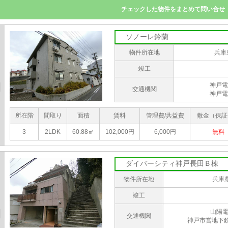
ソノーレ鈴蘭
物件所在地
兵庫
竣工
神戸電
交通機関
神戸電
所在階
間取り
面積
賃料
管理費/共益費
敷金（保証
3
2LDK
60.88㎡
102,000円
6,000円
無料
ダイバーシティ神戸長田Ｂ棟
物件所在地
兵庫
竣工
山陽
交通機関
神戸市営地下