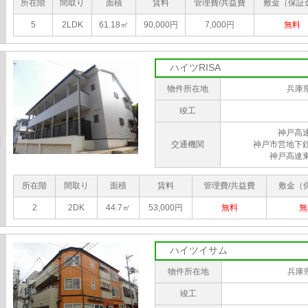
所在階
間取り
面積
賃料
管理費/共益費
敷金（保証
5
2LDK
61.18㎡
90,000円
7,000円
無料
ハイツRISA
物件所在地
兵庫
竣工
神戸高
交通機関
神戸市営地下
神戸高速
所在階
間取り
面積
賃料
管理費/共益費
敷金（
2
2DK
44.7㎡
53,000円
無料
無
ハイツイサム
物件所在地
兵庫
竣工