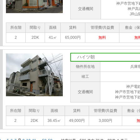
神戸市営地下
交通機関
神戸高
JR山
所在階
間取り
面積
賃料
管理費/共益費
敷金（保
2
2DK
41㎡
65,000円
無料
無
ハイツ朝
物件所在地
兵庫
竣工
神戸電
交通機関
神戸市営地下
神戸市営地下
所在階
間取り
面積
賃料
管理費/共益費
敷金（
2
2DK
36.45㎡
49,000円
3,000円