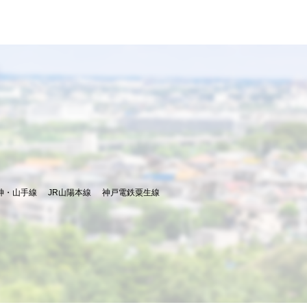
神・山手線
JR山陽本線
神戸電鉄粟生線