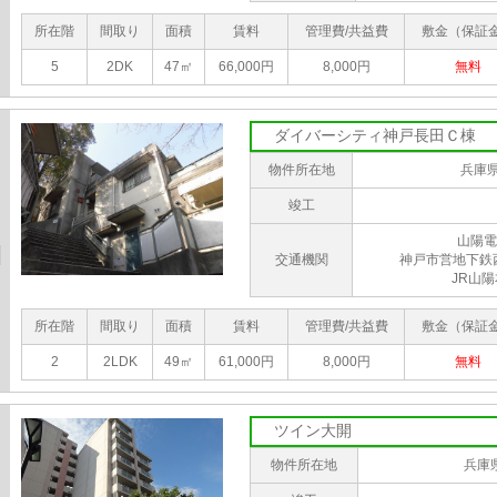
所在階
間取り
面積
賃料
管理費/共益費
敷金（保証
5
2DK
47㎡
66,000円
8,000円
無料
ダイバーシティ神戸長田Ｃ棟
物件所在地
兵庫
竣工
山陽電
交通機関
神戸市営地下鉄
JR山
所在階
間取り
面積
賃料
管理費/共益費
敷金（保証
2
2LDK
49㎡
61,000円
8,000円
無料
ツイン大開
物件所在地
兵庫