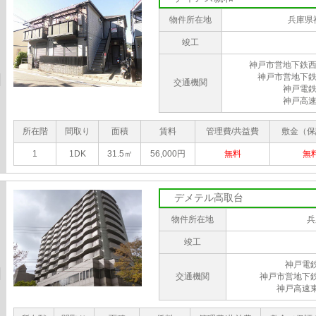
物件所在地
兵庫県
竣工
神戸市営地下鉄西
神戸市営地下鉄
交通機関
神戸電鉄
神戸高速
所在階
間取り
面積
賃料
管理費/共益費
敷金（保
1
1DK
31.5㎡
56,000円
無料
無
デメテル高取台
物件所在地
兵
竣工
神戸電
交通機関
神戸市営地下
神戸高速