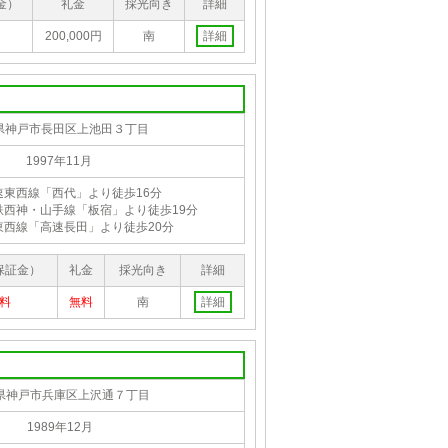
金）
礼金
採光向き
詳細
200,000円
南
詳細
県神戸市長田区上池田３丁目
1997年11月
速東西線「西代」より徒歩16分
鉄西神・山手線「板宿」より徒歩19分
東西線「高速長田」より徒歩20分
保証金）
礼金
採光向き
詳細
料
無料
南
詳細
県神戸市兵庫区上沢通７丁目
1989年12月