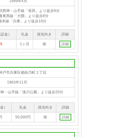
1999年4月
鉄西神・山手線「長田」より徒歩8分
速東西線「大開」より徒歩8分
陽本線「兵庫」より徒歩18分
保証金）
礼金
採光向き
詳細
料
1ヶ月
南
詳細
神戸市兵庫区都由乃町２丁目
1963年11月
神・山手線「湊川公園」より徒歩20分
金）
礼金
採光向き
詳細
円
50,000円
南
詳細