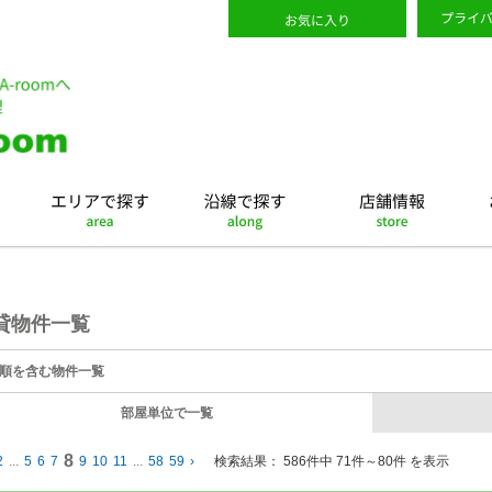
貸物件一覧
順を含む物件一覧
部屋単位で一覧
8
2
...
5
6
7
9
10
11
...
58
59
›
検索結果：
586件中 71件～80件 を表示