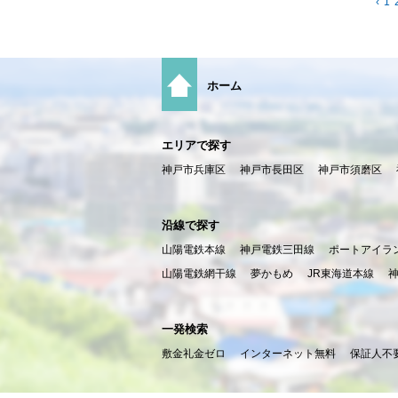
‹
1
ホーム
エリアで探す
神戸市兵庫区
神戸市長田区
神戸市須磨区
沿線で探す
山陽電鉄本線
神戸電鉄三田線
ポートアイラ
山陽電鉄網干線
夢かもめ
JR東海道本線
一発検索
敷金礼金ゼロ
インターネット無料
保証人不