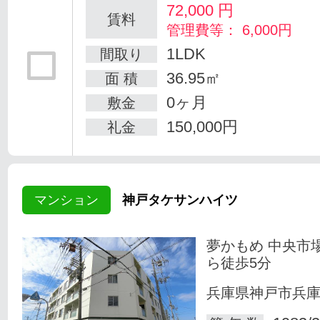
72,000
円
賃料
管理費等： 6,000円
1LDK
間取り
36.95㎡
面 積
0ヶ月
敷金
150,000円
礼金
マンション
神戸タケサンハイツ
夢かもめ 中央市
ら徒歩5分
兵庫県神戸市兵