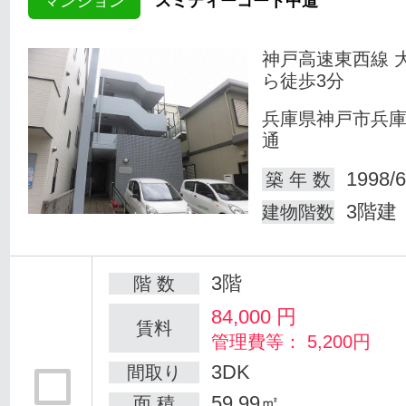
マンション
スミティーコート中道
神戸高速東西線 
ら徒歩3分
兵庫県神戸市兵
通
1998/6
築 年 数
3階建
建物階数
3階
階 数
84,000
円
賃料
管理費等： 5,200円
3DK
間取り
59.99㎡
面 積