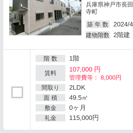
兵庫県神戸市長
寺町
2024/4
築 年 数
2階建
建物階数
1階
階 数
107,000
円
賃料
管理費等： 8,000円
2LDK
間取り
49.5㎡
面 積
0ヶ月
敷金
115,000円
礼金