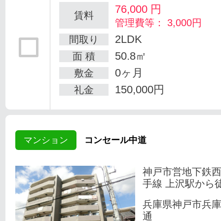
76,000
円
賃料
管理費等： 3,000円
2LDK
間取り
50.8㎡
面 積
0ヶ月
敷金
150,000円
礼金
マンション
コンセール中道
神戸市営地下鉄
手線 上沢駅から
兵庫県神戸市兵
通