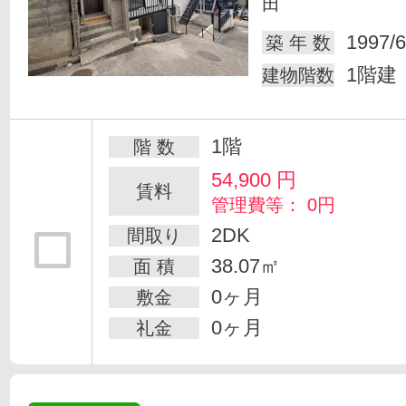
田
1997/6
築 年 数
1階建
建物階数
1階
階 数
54,900
円
賃料
管理費等： 0円
2DK
間取り
38.07㎡
面 積
0ヶ月
敷金
0ヶ月
礼金