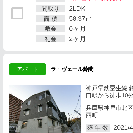
2LDK
間取り
58.37㎡
面 積
0ヶ月
敷金
2ヶ月
礼金
アパート
ラ・ヴェール鈴蘭
神戸電鉄粟生線 
口駅から徒歩10
兵庫県神戸市北
西町
2021/4
築 年 数