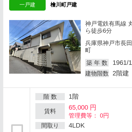
一戸建
檜川町戸建
神戸電鉄有馬線 
ら徒歩6分
兵庫県神戸市長
町
1961/1
築 年 数
2階建
建物階数
1階
階 数
65,000
円
賃料
管理費等： 0円
4LDK
間取り