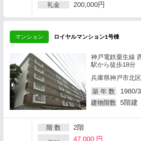
200,000円
礼金
マンション
ロイヤルマンション1号棟
神戸電鉄粟生線 
駅から徒歩18分
兵庫県神戸市北
1980/3
築 年 数
5階建
建物階数
2階
階 数
47,000
円