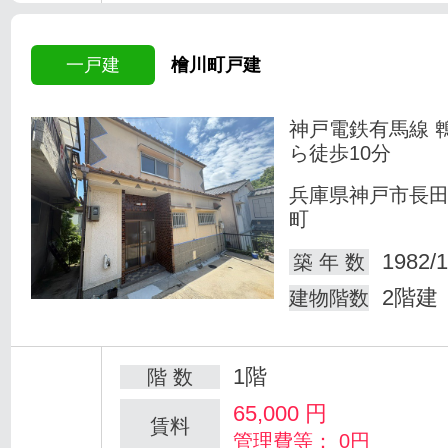
一戸建
檜川町戸建
神戸電鉄有馬線 
ら徒歩10分
兵庫県神戸市長
町
1982/1
築 年 数
2階建
建物階数
1階
階 数
65,000
円
賃料
管理費等： 0円