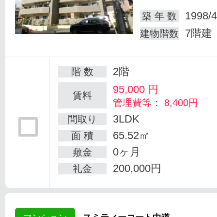
1998/4
築 年 数
7階建
建物階数
2階
階 数
95,000
円
賃料
管理費等： 8,400円
3LDK
間取り
65.52㎡
面 積
0ヶ月
敷金
200,000円
礼金