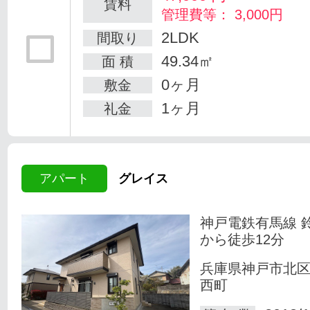
賃料
管理費等： 3,000円
2LDK
間取り
49.34㎡
面 積
0ヶ月
敷金
1ヶ月
礼金
アパート
グレイス
神戸電鉄有馬線 
から徒歩12分
兵庫県神戸市北
西町