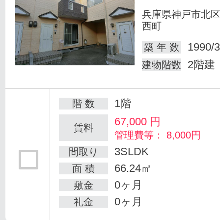
兵庫県神戸市北
西町
1990/3
築 年 数
2階建
建物階数
1階
階 数
67,000
円
賃料
管理費等： 8,000円
3SLDK
間取り
66.24㎡
面 積
0ヶ月
敷金
0ヶ月
礼金