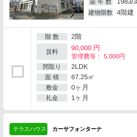
1983/3
築 年 数
4階建
建物階数
2階
階 数
90,000
円
賃料
管理費等： 5,000円
2LDK
間取り
67.25㎡
面 積
0ヶ月
敷金
1ヶ月
礼金
テラスハウス
カーサフォンターナ