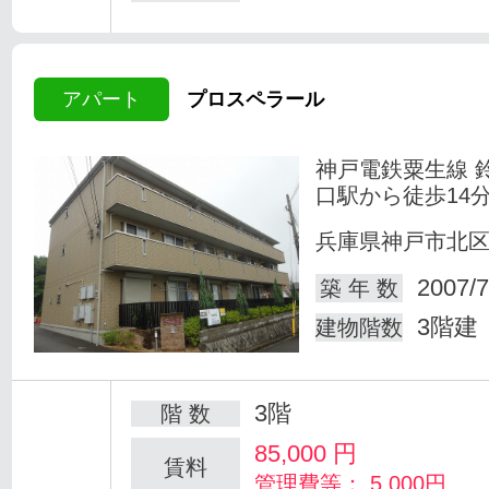
アパート
プロスペラール
神戸電鉄粟生線 
口駅から徒歩14
兵庫県神戸市北
2007/7
築 年 数
3階建
建物階数
3階
階 数
85,000
円
賃料
管理費等： 5,000円