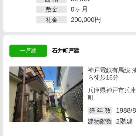
0ヶ月
敷金
200,000円
礼金
一戸建
石井町戸建
神戸電鉄有馬線 
ら徒歩16分
兵庫県神戸市兵
町
1988/8
築 年 数
2階建
建物階数