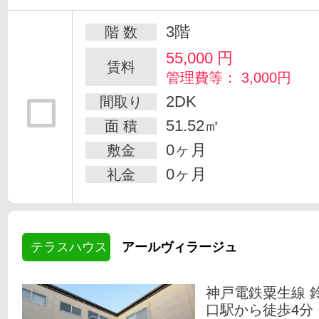
3階
階 数
55,000
円
賃料
管理費等： 3,000円
2DK
間取り
51.52㎡
面 積
0ヶ月
敷金
0ヶ月
礼金
テラスハウス
アールヴィラージュ
神戸電鉄粟生線 
口駅から徒歩4分