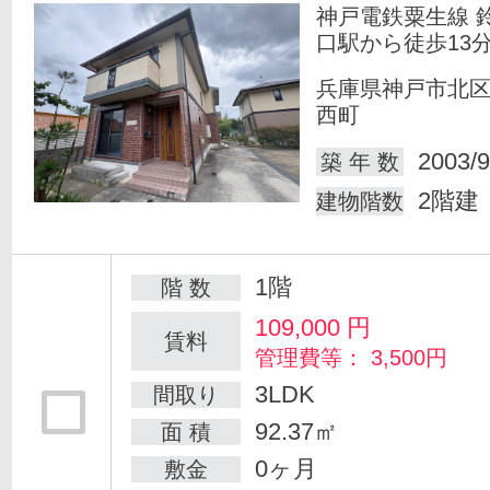
神戸電鉄粟生線 
口駅から徒歩13
兵庫県神戸市北
西町
2003/9
築 年 数
2階建
建物階数
1階
階 数
109,000
円
賃料
管理費等： 3,500円
3LDK
間取り
92.37㎡
面 積
0ヶ月
敷金