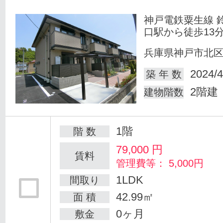
神戸電鉄粟生線 
口駅から徒歩13
兵庫県神戸市北
2024/4
築 年 数
2階建
建物階数
1階
階 数
79,000
円
賃料
管理費等： 5,000円
1LDK
間取り
42.99㎡
面 積
0ヶ月
敷金