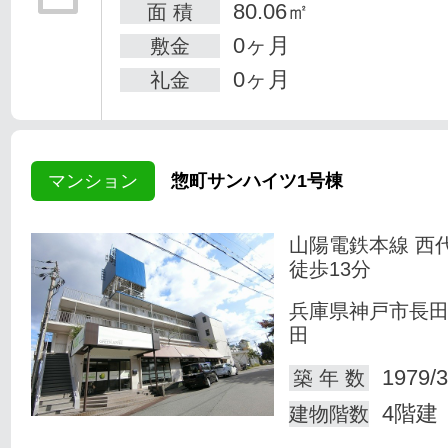
80.06㎡
面 積
0ヶ月
敷金
0ヶ月
礼金
マンション
惣町サンハイツ1号棟
山陽電鉄本線 西
徒歩13分
兵庫県神戸市長
田
1979/3
築 年 数
4階建
建物階数