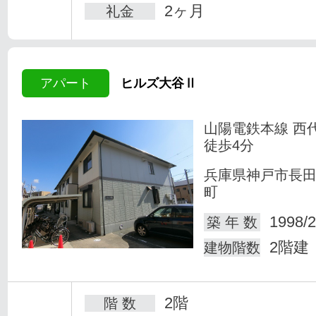
2ヶ月
礼金
アパート
ヒルズ大谷Ⅱ
山陽電鉄本線 西
徒歩4分
兵庫県神戸市長
町
1998/2
築 年 数
2階建
建物階数
2階
階 数