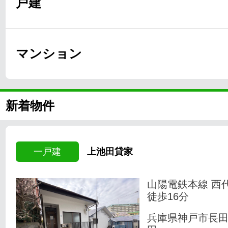
戸建
マンション
新着物件
一戸建
上池田貸家
山陽電鉄本線 西
徒歩16分
兵庫県神戸市長