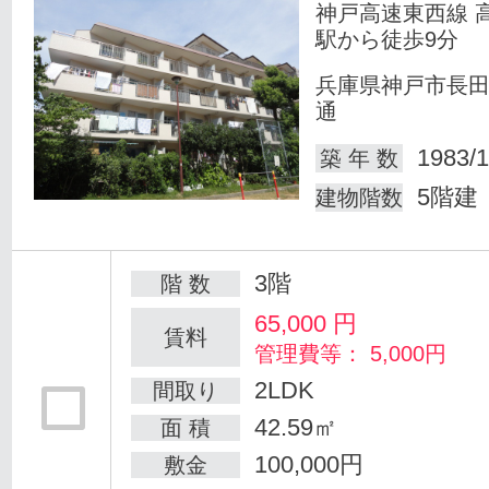
神戸高速東西線 
駅から徒歩9分
兵庫県神戸市長
通
1983/1
築 年 数
5階建
建物階数
3階
階 数
65,000
円
賃料
管理費等： 5,000円
2LDK
間取り
42.59㎡
面 積
100,000円
敷金