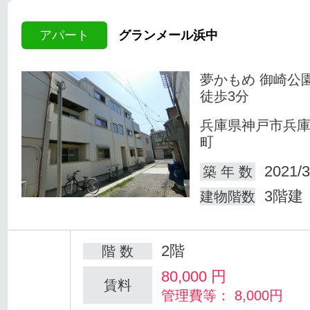
アパート
グランメール浜中
夢かもめ 御崎公
徒歩3分
兵庫県神戸市兵
町
2021/3
築 年 数
3階建
建物階数
2階
階 数
80,000
円
賃料
管理費等： 8,000円