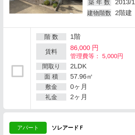
2013/1
築 年 数
2階建
建物階数
1階
階 数
86,000
円
賃料
管理費等： 5,000円
2LDK
間取り
57.96㎡
面 積
0ヶ月
敷金
2ヶ月
礼金
アパート
ソレアードＦ