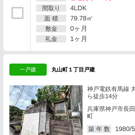
4LDK
間取り
79.78㎡
面 積
0ヶ月
敷金
1ヶ月
礼金
一戸建
丸山町１丁目戸建
神戸電鉄有馬線 
ら徒歩14分
兵庫県神戸市長
町
1980/5
築 年 数