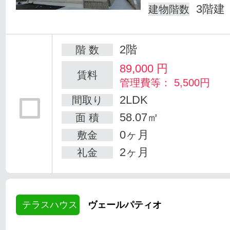
3階建
建物階数
2階
階 数
89,000
円
賃料
管理費等： 5,500円
2LDK
間取り
58.07㎡
面 積
0ヶ月
敷金
2ヶ月
礼金
テラスハウス
ヴェールパティオ