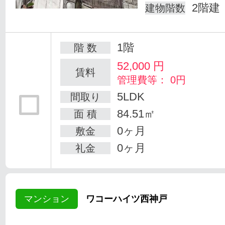
2階建
建物階数
1階
階 数
52,000
円
賃料
管理費等： 0円
5LDK
間取り
84.51㎡
面 積
0ヶ月
敷金
0ヶ月
礼金
マンション
ワコーハイツ西神戸