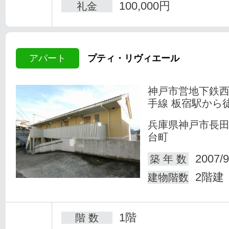
100,000円
礼金
アパート
プティ・リヴィエール
神戸市営地下鉄
手線 板宿駅から徒
兵庫県神戸市長
台町
2007/9
築 年 数
2階建
建物階数
1階
階 数