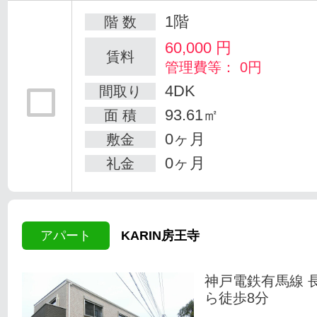
1階
階 数
60,000
円
賃料
管理費等： 0円
4DK
間取り
93.61㎡
面 積
0ヶ月
敷金
0ヶ月
礼金
アパート
KARIN房王寺
神戸電鉄有馬線 
ら徒歩8分