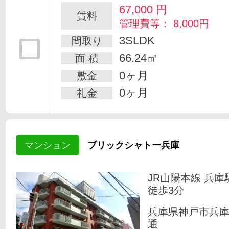
67,000
円
賃料
管理費等： 8,000円
3SLDK
間取り
66.24㎡
面 積
0ヶ月
敷金
0ヶ月
礼金
マンション
ブリックシャトー兵庫
JR山陽本線 兵庫
徒歩3分
兵庫県神戸市兵
通