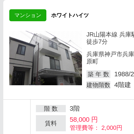
マンション
ホワイトハイツ
JR山陽本線 兵庫
徒歩7分
兵庫県神戸市兵
原町
1988/2
築 年 数
4階建
建物階数
3階
階 数
58,000
円
賃料
管理費等： 2,000円