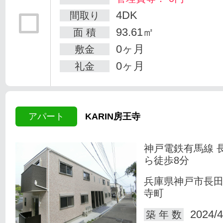
4DK
間取り
93.61㎡
面 積
0ヶ月
敷金
0ヶ月
礼金
アパート
KARIN房王寺
神戸電鉄有馬線 
ら徒歩8分
兵庫県神戸市長
寺町
2024/4
築 年 数