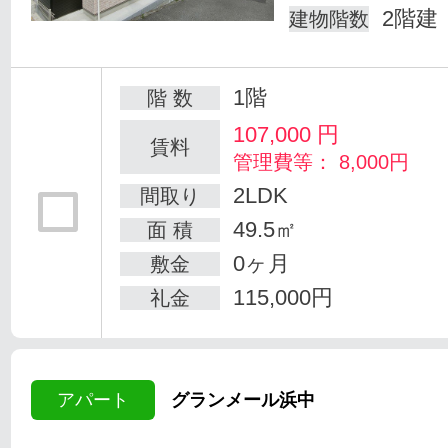
2階建
建物階数
1階
階 数
107,000
円
賃料
管理費等： 8,000円
2LDK
間取り
49.5㎡
面 積
0ヶ月
敷金
115,000円
礼金
アパート
グランメール浜中