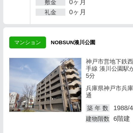
0ヶ月
敷金
0ヶ月
礼金
マンション
NOBSUN湊川公園
神戸市営地下鉄
手線 湊川公園駅
5分
兵庫県神戸市兵
通
1988/4
築 年 数
6階建
建物階数