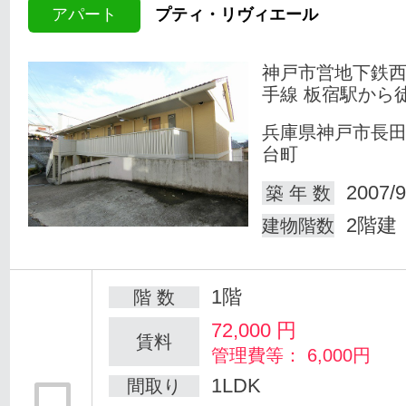
アパート
プティ・リヴィエール
神戸市営地下鉄
手線 板宿駅から徒
兵庫県神戸市長
台町
2007/9
築 年 数
2階建
建物階数
1階
階 数
72,000
円
賃料
管理費等： 6,000円
1LDK
間取り