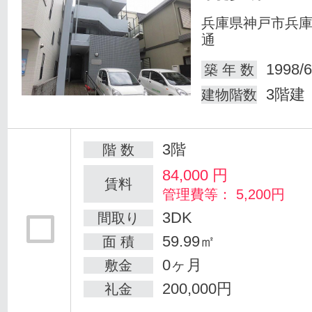
兵庫県神戸市兵
通
1998/6
築 年 数
3階建
建物階数
3階
階 数
84,000
円
賃料
管理費等： 5,200円
3DK
間取り
59.99㎡
面 積
0ヶ月
敷金
200,000円
礼金