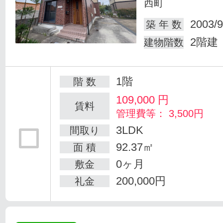
西町
2003/9
築 年 数
2階建
建物階数
1階
階 数
109,000
円
賃料
管理費等： 3,500円
3LDK
間取り
92.37㎡
面 積
0ヶ月
敷金
200,000円
礼金