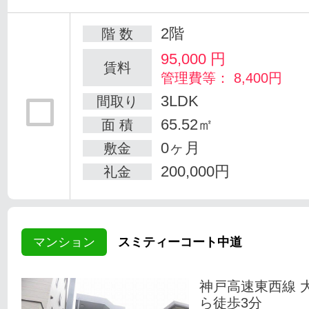
2階
階 数
95,000
円
賃料
管理費等： 8,400円
3LDK
間取り
65.52㎡
面 積
0ヶ月
敷金
200,000円
礼金
マンション
スミティーコート中道
神戸高速東西線 
ら徒歩3分