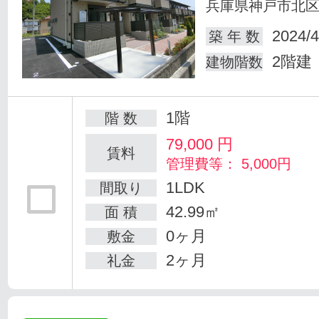
兵庫県神戸市北
2024/4
築 年 数
2階建
建物階数
1階
階 数
79,000
円
賃料
管理費等： 5,000円
1LDK
間取り
42.99㎡
面 積
0ヶ月
敷金
2ヶ月
礼金