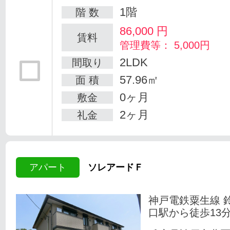
1階
階 数
86,000
円
賃料
管理費等： 5,000円
2LDK
間取り
57.96㎡
面 積
0ヶ月
敷金
2ヶ月
礼金
アパート
ソレアードＦ
神戸電鉄粟生線 
口駅から徒歩13