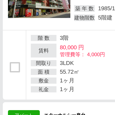
1985/1
築 年 数
5階建
建物階数
3階
階 数
80,000
円
賃料
管理費等： 4,000円
3LDK
間取り
55.72㎡
面 積
1ヶ月
敷金
1ヶ月
礼金