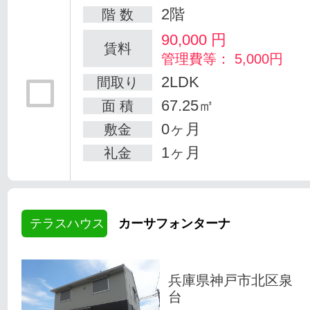
2階
階 数
90,000
円
賃料
管理費等： 5,000円
2LDK
間取り
67.25㎡
面 積
0ヶ月
敷金
1ヶ月
礼金
テラスハウス
カーサフォンターナ
兵庫県神戸市北区泉
台