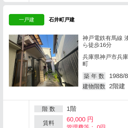
一戸建
石井町戸建
神戸電鉄有馬線 
ら徒歩16分
兵庫県神戸市兵
町
1988/8
築 年 数
2階建
建物階数
1階
階 数
60,000
円
賃料
管理費等： 0円