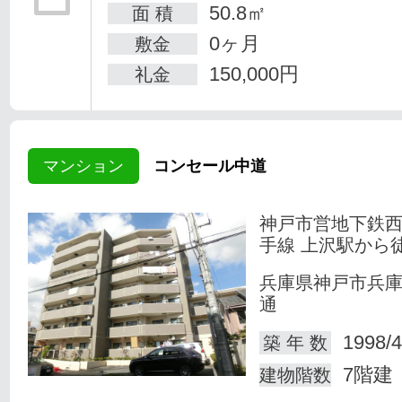
50.8㎡
面 積
0ヶ月
敷金
150,000円
礼金
マンション
コンセール中道
神戸市営地下鉄
手線 上沢駅から
兵庫県神戸市兵
通
1998/4
築 年 数
7階建
建物階数