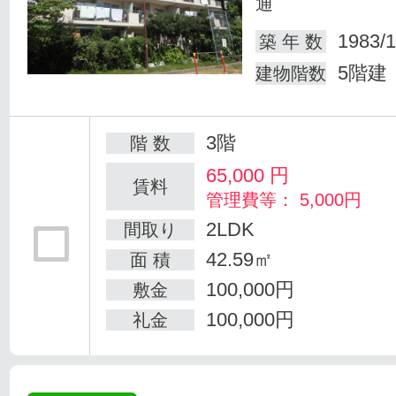
通
1983/1
築 年 数
5階建
建物階数
3階
階 数
65,000
円
賃料
管理費等： 5,000円
2LDK
間取り
42.59㎡
面 積
100,000円
敷金
100,000円
礼金