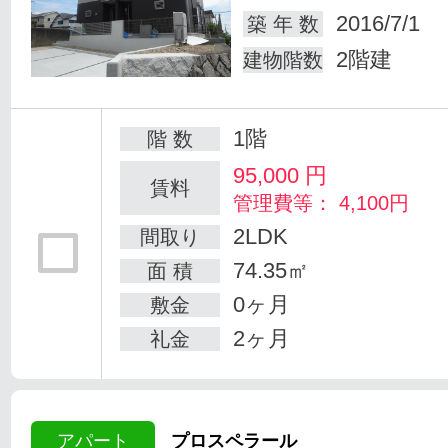
2016/7/1
築 年 数
2階建
建物階数
1階
階 数
95,000
円
賃料
管理費等： 4,100円
2LDK
間取り
74.35㎡
面 積
0ヶ月
敷金
2ヶ月
礼金
アパート
プロスペラール