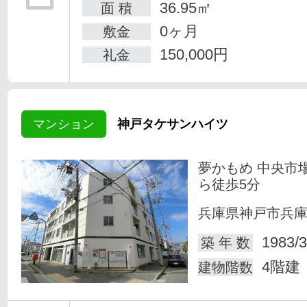
36.95㎡
面 積
0ヶ月
敷金
150,000円
礼金
マンション
神戸タケサンハイツ
夢かもめ 中央市
ら徒歩5分
兵庫県神戸市兵
1983/3
築 年 数
4階建
建物階数