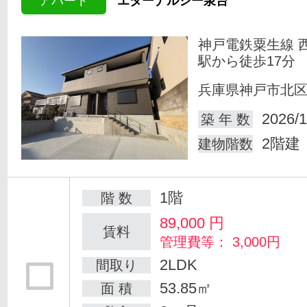
アパート
エターナルシー泉台
神戸電鉄粟生線 
駅から徒歩17分
兵庫県神戸市北
2026/1
築 年 数
2階建
建物階数
1階
階 数
89,000
円
賃料
管理費等： 3,000円
2LDK
間取り
53.85㎡
面 積