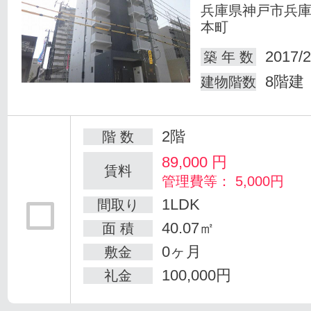
兵庫県神戸市兵
本町
2017/2
築 年 数
8階建
建物階数
2階
階 数
89,000
円
賃料
管理費等： 5,000円
1LDK
間取り
40.07㎡
面 積
0ヶ月
敷金
100,000円
礼金