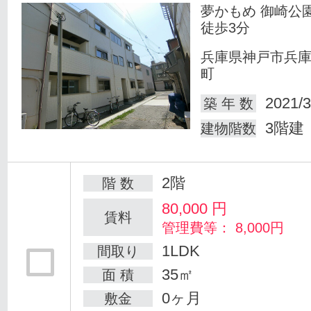
夢かもめ 御崎公
徒歩3分
兵庫県神戸市兵
町
2021/3
築 年 数
3階建
建物階数
2階
階 数
80,000
円
賃料
管理費等： 8,000円
1LDK
間取り
35㎡
面 積
0ヶ月
敷金