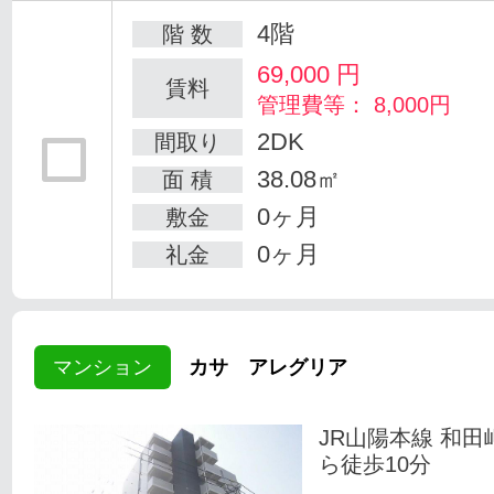
4階
階 数
69,000
円
賃料
管理費等： 8,000円
2DK
間取り
38.08㎡
面 積
0ヶ月
敷金
0ヶ月
礼金
マンション
カサ アレグリア
JR山陽本線 和田
ら徒歩10分