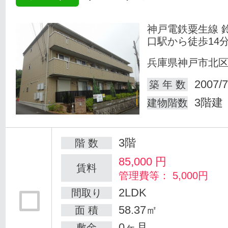
神戸電鉄粟生線 
口駅から徒歩14
兵庫県神戸市北
2007/7
築 年 数
3階建
建物階数
3階
階 数
85,000
円
賃料
管理費等： 5,000円
2LDK
間取り
58.37㎡
面 積
0ヶ月
敷金