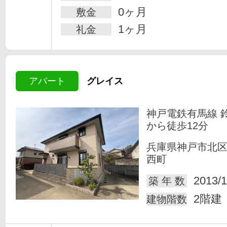
0ヶ月
敷金
1ヶ月
礼金
アパート
グレイス
神戸電鉄有馬線 
から徒歩12分
兵庫県神戸市北
西町
2013/1
築 年 数
2階建
建物階数