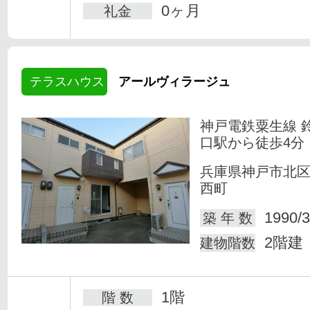
0ヶ月
礼金
テラスハウス
アールヴィラージュ
神戸電鉄粟生線 
口駅から徒歩4分
兵庫県神戸市北
西町
1990/3
築 年 数
2階建
建物階数
1階
階 数