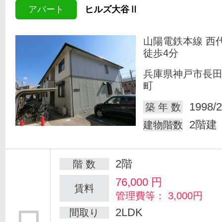
アパート
ヒルズ大谷Ⅱ
山陽電鉄本線 西
徒歩4分
兵庫県神戸市長
町
1998/2
築 年 数
2階建
建物階数
2階
階 数
76,000
円
賃料
管理費等： 3,000円
2LDK
間取り