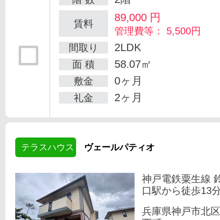
89,000
円
賃料
管理費等： 5,500円
2LDK
間取り
58.07㎡
面 積
0ヶ月
敷金
2ヶ月
礼金
テラスハウス
ヴェールパティオ
神戸電鉄粟生線 
口駅から徒歩13
兵庫県神戸市北