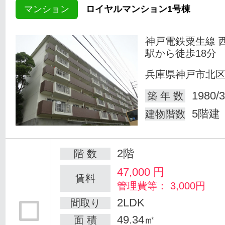
マンション
ロイヤルマンション1号棟
神戸電鉄粟生線 
駅から徒歩18分
兵庫県神戸市北
1980/3
築 年 数
5階建
建物階数
2階
階 数
47,000
円
賃料
管理費等： 3,000円
2LDK
間取り
49.34㎡
面 積