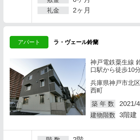
2ヶ月
礼金
アパート
ラ・ヴェール鈴蘭
神戸電鉄粟生線 
口駅から徒歩10
兵庫県神戸市北
西町
2021/4
築 年 数
3階建
建物階数
2階
階 数