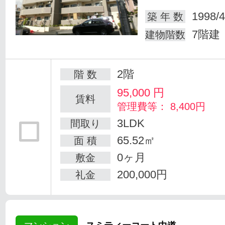
1998/4
築 年 数
7階建
建物階数
2階
階 数
95,000
円
賃料
管理費等： 8,400円
3LDK
間取り
65.52㎡
面 積
0ヶ月
敷金
200,000円
礼金