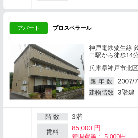
アパート
プロスペラール
神戸電鉄粟生線 
口駅から徒歩14
兵庫県神戸市北
2007/7
築 年 数
3階建
建物階数
3階
階 数
85,000
円
賃料
管理費等： 5,000円