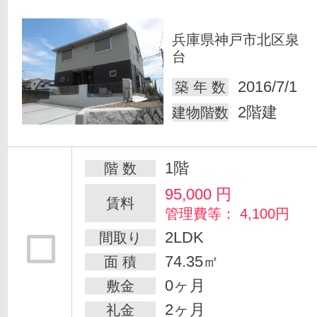
兵庫県神戸市北区泉
台
2016/7/1
築 年 数
2階建
建物階数
1階
階 数
95,000
円
賃料
管理費等： 4,100円
2LDK
間取り
74.35㎡
面 積
0ヶ月
敷金
2ヶ月
礼金