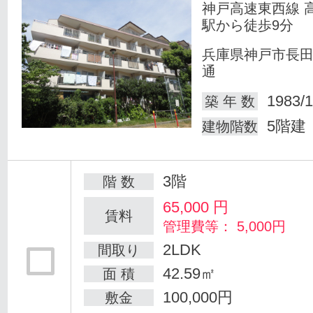
神戸高速東西線 
駅から徒歩9分
兵庫県神戸市長
通
1983/1
築 年 数
5階建
建物階数
3階
階 数
65,000
円
賃料
管理費等： 5,000円
2LDK
間取り
42.59㎡
面 積
100,000円
敷金