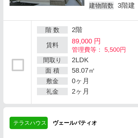
3階建
建物階数
2階
階 数
89,000
円
賃料
管理費等： 5,500円
2LDK
間取り
58.07㎡
面 積
0ヶ月
敷金
2ヶ月
礼金
テラスハウス
ヴェールパティオ