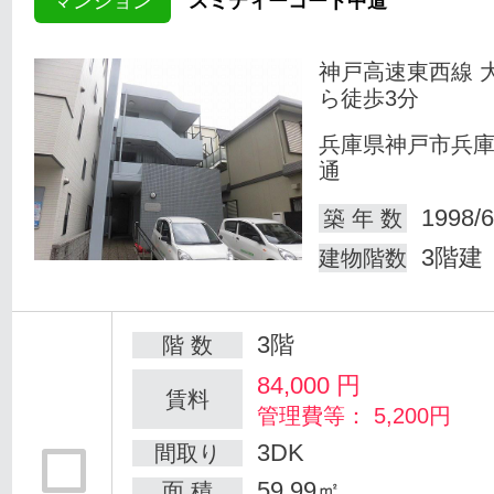
マンション
スミティーコート中道
神戸高速東西線 
ら徒歩3分
兵庫県神戸市兵
通
1998/6
築 年 数
3階建
建物階数
3階
階 数
84,000
円
賃料
管理費等： 5,200円
3DK
間取り
59.99㎡
面 積