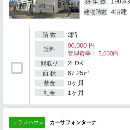
1983/3
築 年 数
4階建
建物階数
2階
階 数
90,000
円
賃料
管理費等： 5,000円
2LDK
間取り
67.25㎡
面 積
0ヶ月
敷金
1ヶ月
礼金
テラスハウス
カーサフォンターナ