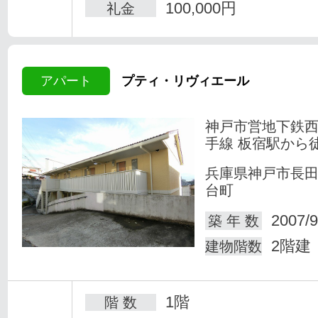
100,000円
礼金
アパート
プティ・リヴィエール
神戸市営地下鉄
手線 板宿駅から徒
兵庫県神戸市長
台町
2007/9
築 年 数
2階建
建物階数
1階
階 数