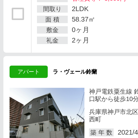
2LDK
間取り
58.37㎡
面 積
0ヶ月
敷金
2ヶ月
礼金
アパート
ラ・ヴェール鈴蘭
神戸電鉄粟生線 
口駅から徒歩10
兵庫県神戸市北
西町
2021/4
築 年 数