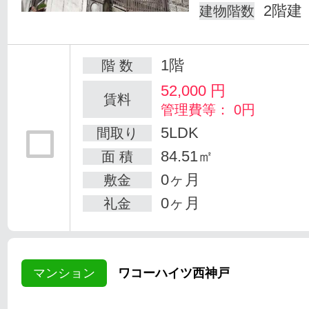
2階建
建物階数
1階
階 数
52,000
円
賃料
管理費等： 0円
5LDK
間取り
84.51㎡
面 積
0ヶ月
敷金
0ヶ月
礼金
マンション
ワコーハイツ西神戸