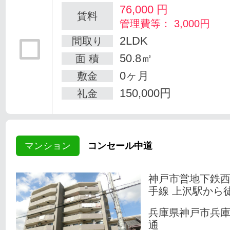
76,000
円
賃料
管理費等： 3,000円
2LDK
間取り
50.8㎡
面 積
0ヶ月
敷金
150,000円
礼金
マンション
コンセール中道
神戸市営地下鉄
手線 上沢駅から
兵庫県神戸市兵
通