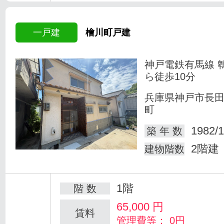
一戸建
檜川町戸建
神戸電鉄有馬線 
ら徒歩10分
兵庫県神戸市長
町
1982/1
築 年 数
2階建
建物階数
1階
階 数
65,000
円
賃料
管理費等： 0円