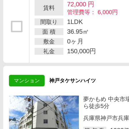
72,000
円
賃料
管理費等： 6,000円
1LDK
間取り
36.95㎡
面 積
0ヶ月
敷金
150,000円
礼金
マンション
神戸タケサンハイツ
夢かもめ 中央市
ら徒歩5分
兵庫県神戸市兵