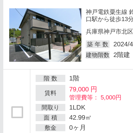
神戸電鉄粟生線 
口駅から徒歩13
兵庫県神戸市北
2024/4
築 年 数
2階建
建物階数
1階
階 数
79,000
円
賃料
管理費等： 5,000円
1LDK
間取り
42.99㎡
面 積
0ヶ月
敷金