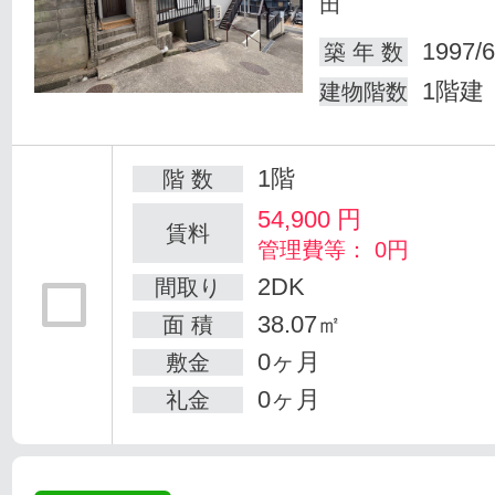
田
1997/6
築 年 数
1階建
建物階数
1階
階 数
54,900
円
賃料
管理費等： 0円
2DK
間取り
38.07㎡
面 積
0ヶ月
敷金
0ヶ月
礼金