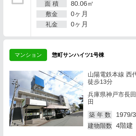
80.06㎡
面 積
0ヶ月
敷金
0ヶ月
礼金
マンション
惣町サンハイツ1号棟
山陽電鉄本線 西
徒歩13分
兵庫県神戸市長
田
1979/3
築 年 数
4階建
建物階数