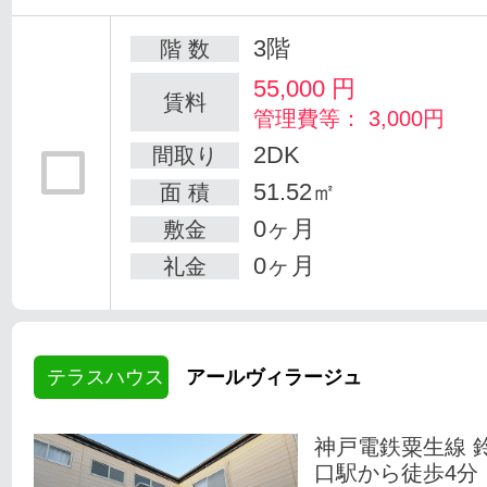
3階
階 数
55,000
円
賃料
管理費等： 3,000円
2DK
間取り
51.52㎡
面 積
0ヶ月
敷金
0ヶ月
礼金
テラスハウス
アールヴィラージュ
神戸電鉄粟生線 
口駅から徒歩4分