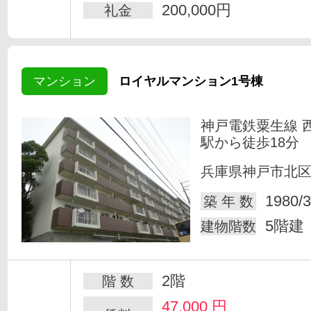
200,000円
礼金
マンション
ロイヤルマンション1号棟
神戸電鉄粟生線 
駅から徒歩18分
兵庫県神戸市北
1980/3
築 年 数
5階建
建物階数
2階
階 数
47,000
円