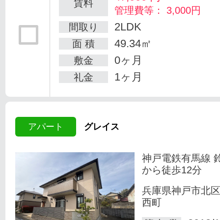
賃料
管理費等： 3,000円
2LDK
間取り
49.34㎡
面 積
0ヶ月
敷金
1ヶ月
礼金
アパート
グレイス
神戸電鉄有馬線 
から徒歩12分
兵庫県神戸市北
西町