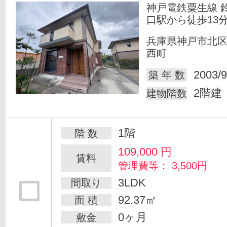
神戸電鉄粟生線 
口駅から徒歩13
兵庫県神戸市北
西町
2003/9
築 年 数
2階建
建物階数
1階
階 数
109,000
円
賃料
管理費等： 3,500円
3LDK
間取り
92.37㎡
面 積
0ヶ月
敷金