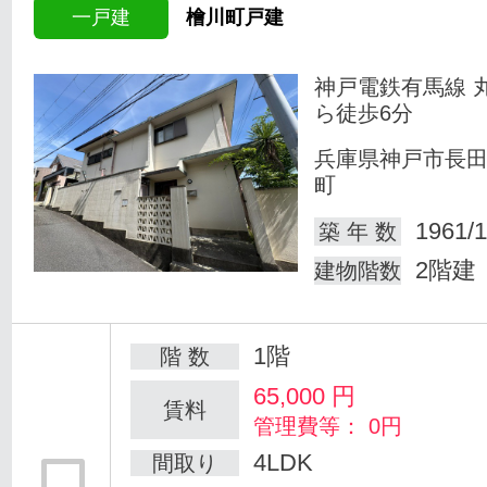
一戸建
檜川町戸建
神戸電鉄有馬線 
ら徒歩6分
兵庫県神戸市長
町
1961/1
築 年 数
2階建
建物階数
1階
階 数
65,000
円
賃料
管理費等： 0円
4LDK
間取り