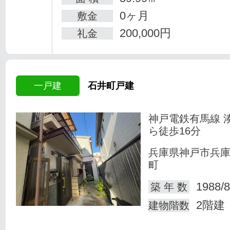
0ヶ月
敷金
200,000円
礼金
一戸建
石井町戸建
神戸電鉄有馬線 
ら徒歩16分
兵庫県神戸市兵
町
1988/8
築 年 数
2階建
建物階数