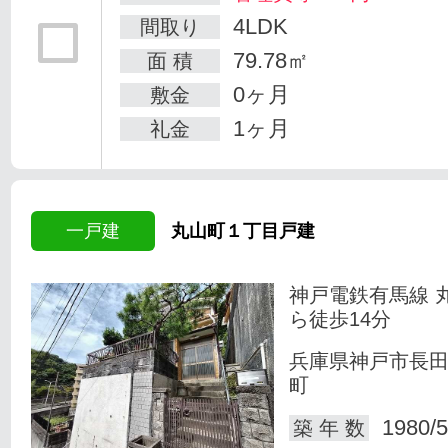
4LDK
間取り
79.78㎡
面 積
0ヶ月
敷金
1ヶ月
礼金
一戸建
丸山町１丁目戸建
神戸電鉄有馬線 
ら徒歩14分
兵庫県神戸市長
町
1980/5
築 年 数