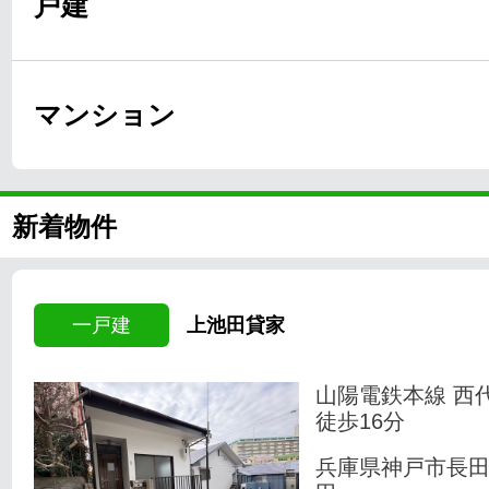
戸建
マンション
新着物件
一戸建
上池田貸家
山陽電鉄本線 西
徒歩16分
兵庫県神戸市長