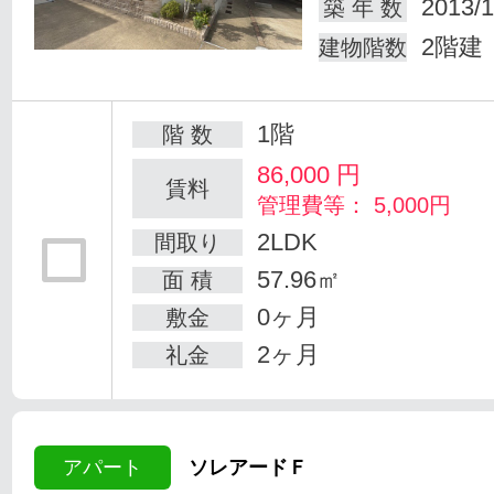
2013/1
築 年 数
2階建
建物階数
1階
階 数
86,000
円
賃料
管理費等： 5,000円
2LDK
間取り
57.96㎡
面 積
0ヶ月
敷金
2ヶ月
礼金
アパート
ソレアードＦ