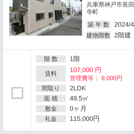
兵庫県神戸市長
寺町
2024/4
築 年 数
2階建
建物階数
1階
階 数
107,000
円
賃料
管理費等： 8,000円
2LDK
間取り
49.5㎡
面 積
0ヶ月
敷金
115,000円
礼金