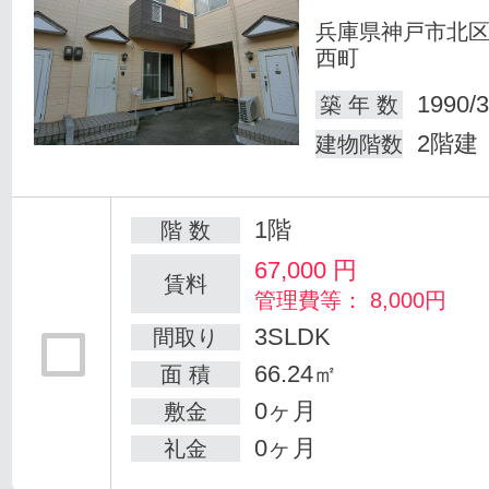
兵庫県神戸市北
西町
1990/3
築 年 数
2階建
建物階数
1階
階 数
67,000
円
賃料
管理費等： 8,000円
3SLDK
間取り
66.24㎡
面 積
0ヶ月
敷金
0ヶ月
礼金