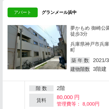
アパート
グランメール浜中
夢かもめ 御崎公
徒歩3分
兵庫県神戸市兵
町
2021/3
築 年 数
3階建
建物階数
2階
階 数
80,000
円
賃料
管理費等： 8,000円