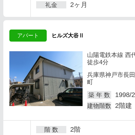
2ヶ月
礼金
アパート
ヒルズ大谷Ⅱ
山陽電鉄本線 西
徒歩4分
兵庫県神戸市長
町
1998/2
築 年 数
2階建
建物階数
2階
階 数