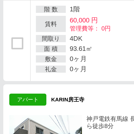
1階
階 数
60,000
円
賃料
管理費等： 0円
4DK
間取り
93.61㎡
面 積
0ヶ月
敷金
0ヶ月
礼金
アパート
KARIN房王寺
神戸電鉄有馬線 
ら徒歩8分