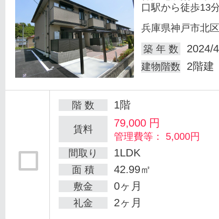
口駅から徒歩13
兵庫県神戸市北
2024/4
築 年 数
2階建
建物階数
1階
階 数
79,000
円
賃料
管理費等： 5,000円
1LDK
間取り
42.99㎡
面 積
0ヶ月
敷金
2ヶ月
礼金