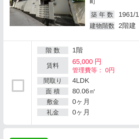
町
1961/1
築 年 数
2階建
建物階数
1階
階 数
65,000
円
賃料
管理費等： 0円
4LDK
間取り
80.06㎡
面 積
0ヶ月
敷金
0ヶ月
礼金