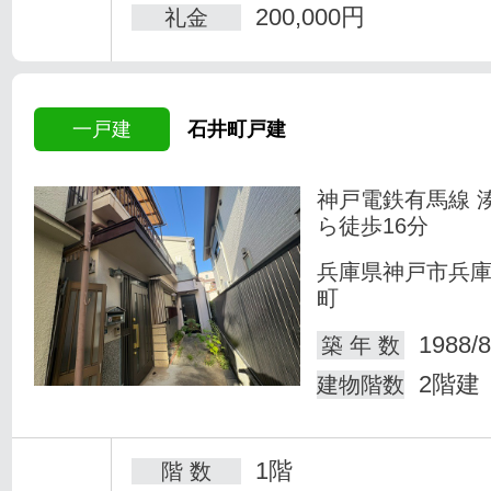
200,000円
礼金
一戸建
石井町戸建
神戸電鉄有馬線 
ら徒歩16分
兵庫県神戸市兵
町
1988/8
築 年 数
2階建
建物階数
1階
階 数