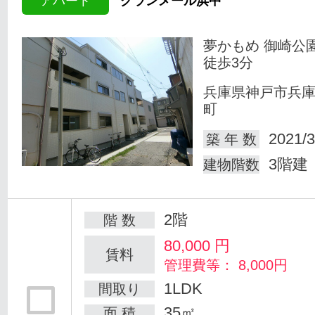
アパート
グランメール浜中
夢かもめ 御崎公
徒歩3分
兵庫県神戸市兵
町
2021/3
築 年 数
3階建
建物階数
2階
階 数
80,000
円
賃料
管理費等： 8,000円
1LDK
間取り
35㎡
面 積