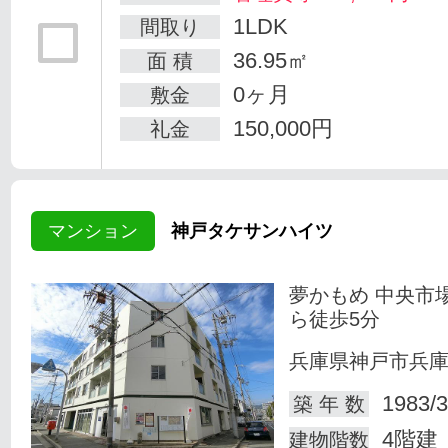
1LDK
間取り
36.95㎡
面 積
0ヶ月
敷金
150,000円
礼金
マンション
神戸タケサンハイツ
夢かもめ 中央市
ら徒歩5分
兵庫県神戸市兵
1983/3
築 年 数
4階建
建物階数