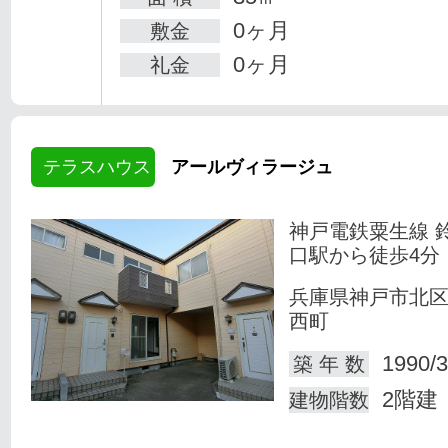
0ヶ月
敷金
0ヶ月
礼金
テラスハウス
アールヴィラージュ
神戸電鉄粟生線 
口駅から徒歩4分
兵庫県神戸市北
西町
1990/3
築 年 数
2階建
建物階数