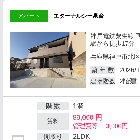
アパート
エターナルシー泉台
神戸電鉄粟生線 
駅から徒歩17分
兵庫県神戸市北
2026/1
築 年 数
2階建
建物階数
1階
階 数
89,000
円
賃料
管理費等： 3,000円
2LDK
間取り