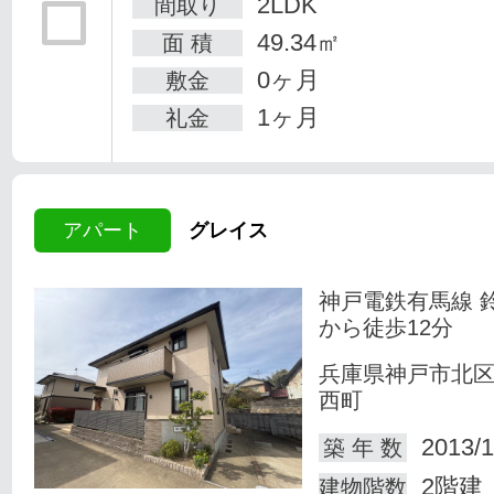
2LDK
間取り
49.34㎡
面 積
0ヶ月
敷金
1ヶ月
礼金
アパート
グレイス
神戸電鉄有馬線 
から徒歩12分
兵庫県神戸市北
西町
2013/1
築 年 数
2階建
建物階数