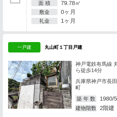
79.78㎡
面 積
0ヶ月
敷金
1ヶ月
礼金
一戸建
丸山町１丁目戸建
神戸電鉄有馬線 
ら徒歩14分
兵庫県神戸市長
町
1980/5
築 年 数
2階建
建物階数