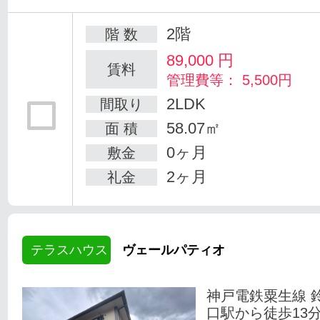
2階
階 数
89,000
円
賃料
管理費等： 5,500円
2LDK
間取り
58.07㎡
面 積
0ヶ月
敷金
2ヶ月
礼金
テラスハウス
ヴェールパティオ
神戸電鉄粟生線 
口駅から徒歩13