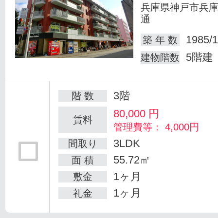
兵庫県神戸市兵
通
1985/1
築 年 数
5階建
建物階数
3階
階 数
80,000
円
賃料
管理費等： 4,000円
3LDK
間取り
55.72㎡
面 積
1ヶ月
敷金
1ヶ月
礼金