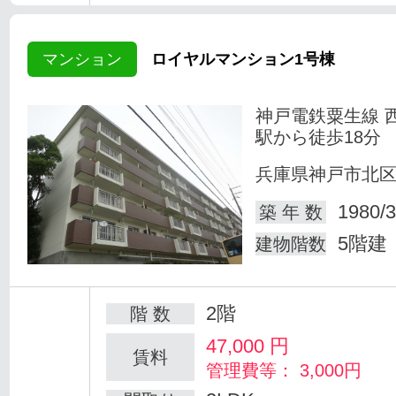
マンション
ロイヤルマンション1号棟
神戸電鉄粟生線 
駅から徒歩18分
兵庫県神戸市北
1980/3
築 年 数
5階建
建物階数
2階
階 数
47,000
円
賃料
管理費等： 3,000円