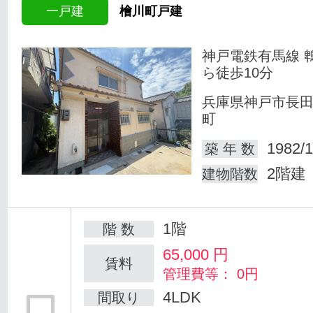
一戸建
檜川町戸建
神戸電鉄有馬線 
ら徒歩10分
兵庫県神戸市長
町
1982/1
築 年 数
2階建
建物階数
1階
階 数
65,000
円
賃料
管理費等： 0円
4LDK
間取り