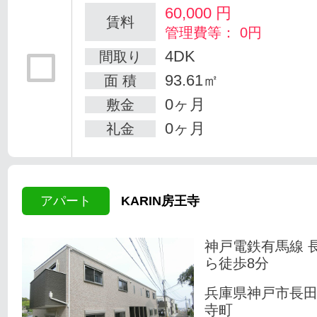
60,000
円
賃料
管理費等： 0円
4DK
間取り
93.61㎡
面 積
0ヶ月
敷金
0ヶ月
礼金
アパート
KARIN房王寺
神戸電鉄有馬線 
ら徒歩8分
兵庫県神戸市長
寺町