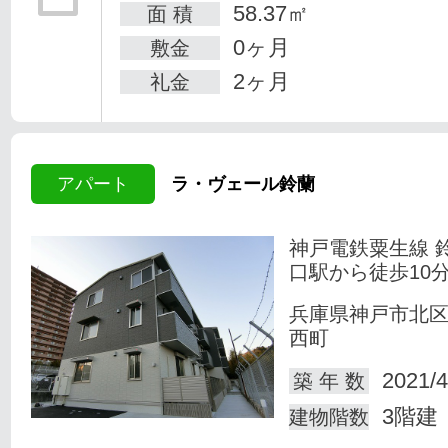
58.37㎡
面 積
0ヶ月
敷金
2ヶ月
礼金
アパート
ラ・ヴェール鈴蘭
神戸電鉄粟生線 
口駅から徒歩10
兵庫県神戸市北
西町
2021/4
築 年 数
3階建
建物階数