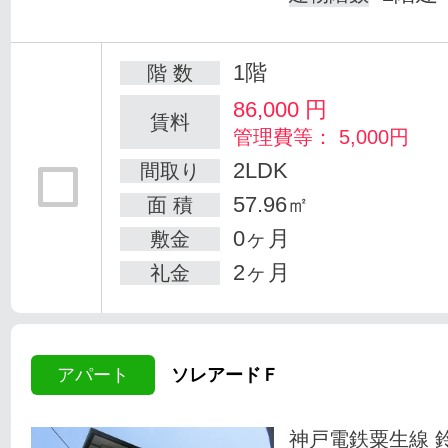
1階
階 数
86,000
円
賃料
管理費等： 5,000円
2LDK
間取り
57.96㎡
面 積
0ヶ月
敷金
2ヶ月
礼金
アパート
ソレアードＦ
神戸電鉄粟生線 