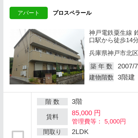
アパート
プロスペラール
神戸電鉄粟生線 
口駅から徒歩14
兵庫県神戸市北
2007/7
築 年 数
3階建
建物階数
3階
階 数
85,000
円
賃料
管理費等： 5,000円
2LDK
間取り