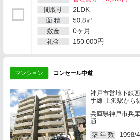
2LDK
間取り
50.8㎡
面 積
0ヶ月
敷金
150,000円
礼金
マンション
コンセール中道
神戸市営地下鉄
手線 上沢駅から
兵庫県神戸市兵
通
1998/4
築 年 数