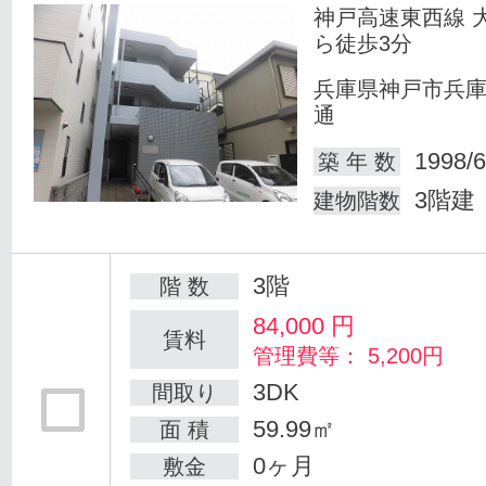
神戸高速東西線 
ら徒歩3分
兵庫県神戸市兵
通
1998/6
築 年 数
3階建
建物階数
3階
階 数
84,000
円
賃料
管理費等： 5,200円
3DK
間取り
59.99㎡
面 積
0ヶ月
敷金