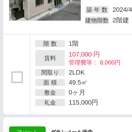
2024/4
築 年 数
2階建
建物階数
1階
階 数
107,000
円
賃料
管理費等： 8,000円
2LDK
間取り
49.5㎡
面 積
0ヶ月
敷金
115,000円
礼金