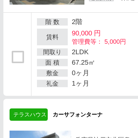
2階
階 数
90,000
円
賃料
管理費等： 5,000円
2LDK
間取り
67.25㎡
面 積
0ヶ月
敷金
1ヶ月
礼金
テラスハウス
カーサフォンターナ