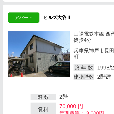
アパート
ヒルズ大谷Ⅱ
山陽電鉄本線 西
徒歩4分
兵庫県神戸市長
町
1998/2
築 年 数
2階建
建物階数
2階
階 数
76,000
円
賃料
管理費等： 3,000円