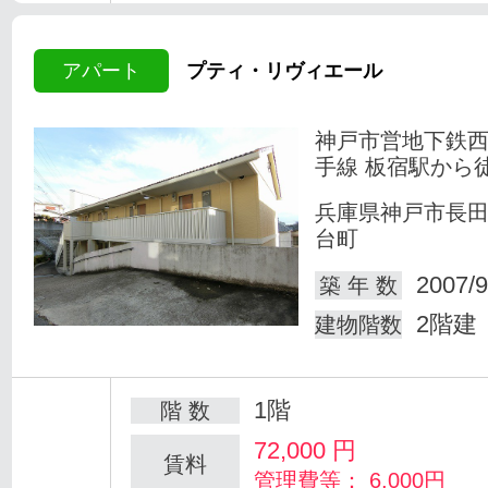
アパート
プティ・リヴィエール
神戸市営地下鉄
手線 板宿駅から徒
兵庫県神戸市長
台町
2007/9
築 年 数
2階建
建物階数
1階
階 数
72,000
円
賃料
管理費等： 6,000円