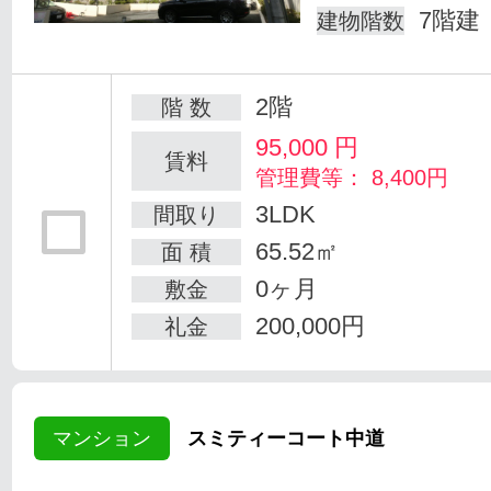
7階建
建物階数
2階
階 数
95,000
円
賃料
管理費等： 8,400円
3LDK
間取り
65.52㎡
面 積
0ヶ月
敷金
200,000円
礼金
マンション
スミティーコート中道