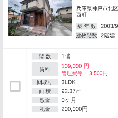
兵庫県神戸市北
西町
2003/9
築 年 数
2階建
建物階数
1階
階 数
109,000
円
賃料
管理費等： 3,500円
3LDK
間取り
92.37㎡
面 積
0ヶ月
敷金
200,000円
礼金