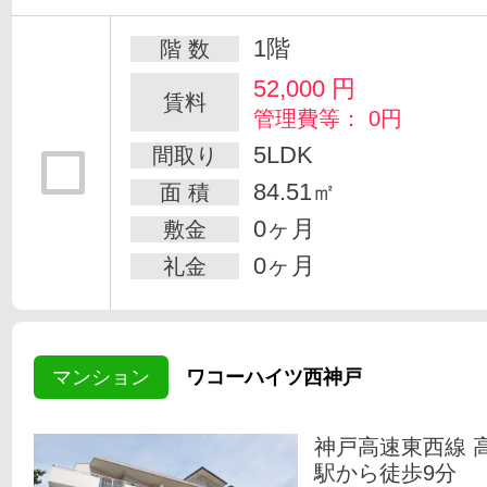
1階
階 数
52,000
円
賃料
管理費等： 0円
5LDK
間取り
84.51㎡
面 積
0ヶ月
敷金
0ヶ月
礼金
マンション
ワコーハイツ西神戸
神戸高速東西線 
駅から徒歩9分