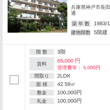
兵庫県神戸市長
通
1983/1
築 年 数
5階建
建物階数
3階
階 数
65,000
円
賃料
管理費等： 5,000円
2LDK
間取り
42.59㎡
面 積
100,000円
敷金
100,000円
礼金