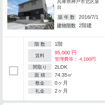
兵庫県神戸市北区泉
台
2016/7/1
築 年 数
2階建
建物階数
1階
階 数
95,000
円
賃料
管理費等： 4,100円
2LDK
間取り
74.35㎡
面 積
0ヶ月
敷金
2ヶ月
礼金