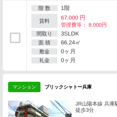
1階
階 数
67,000
円
賃料
管理費等： 8,000円
3SLDK
間取り
66.24㎡
面 積
0ヶ月
敷金
0ヶ月
礼金
マンション
ブリックシャトー兵庫
JR山陽本線 兵庫
徒歩3分