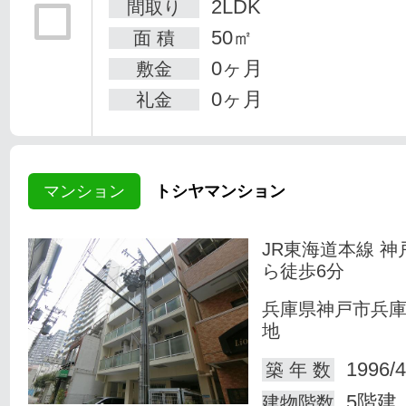
2LDK
間取り
50㎡
面 積
0ヶ月
敷金
0ヶ月
礼金
マンション
トシヤマンション
JR東海道本線 神
ら徒歩6分
兵庫県神戸市兵
地
1996/4
築 年 数
5階建
建物階数