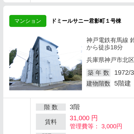
マンション
ドミールサニー君影町１号棟
神戸電鉄有馬線 
から徒歩18分
兵庫県神戸市北
1972/3
築 年 数
5階建
建物階数
3階
階 数
31,000
円
賃料
管理費等： 3,000円