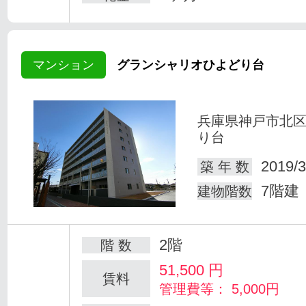
マンション
グランシャリオひよどり台
兵庫県神戸市北
り台
2019/3
築 年 数
7階建
建物階数
2階
階 数
51,500
円
賃料
管理費等： 5,000円