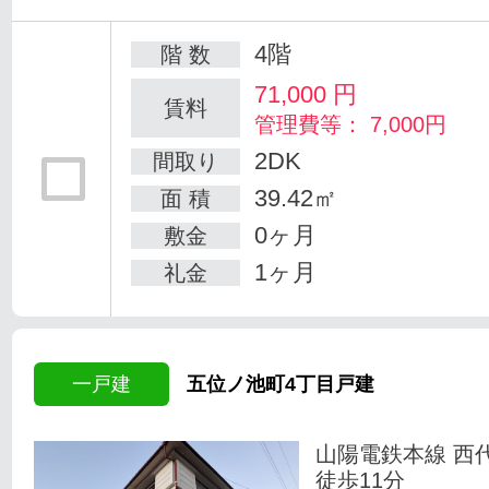
4階
階 数
71,000
円
賃料
管理費等： 7,000円
2DK
間取り
39.42㎡
面 積
0ヶ月
敷金
1ヶ月
礼金
一戸建
五位ノ池町4丁目戸建
山陽電鉄本線 西
徒歩11分