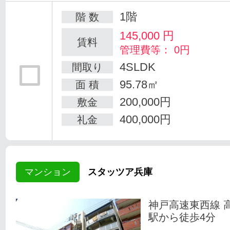
1階
階 数
145,000
円
賃料
管理費等： 0円
4SLDK
間取り
95.78㎡
面 積
200,000円
敷金
400,000円
礼金
マンション
スタッツア兵庫
神戸高速東西線 
駅から徒歩4分