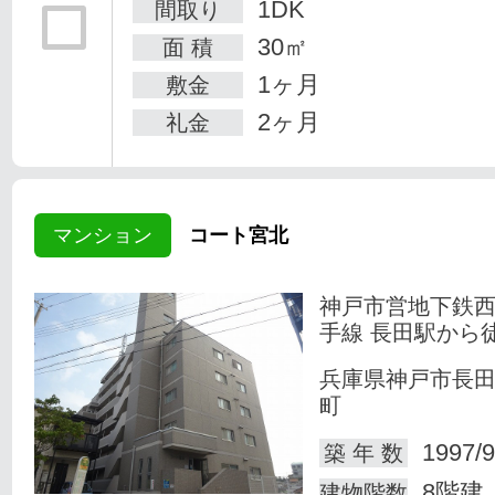
1DK
間取り
30㎡
面 積
1ヶ月
敷金
2ヶ月
礼金
マンション
コート宮北
神戸市営地下鉄
手線 長田駅から
兵庫県神戸市長
町
1997/9
築 年 数
8階建
建物階数