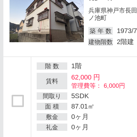
兵庫県神戸市長
ノ池町
1973/7
築 年 数
2階建
建物階数
1階
階 数
62,000
円
賃料
管理費等： 6,000円
5SDK
間取り
87.01㎡
面 積
0ヶ月
敷金
0ヶ月
礼金