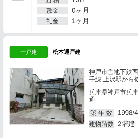
0ヶ月
敷金
1ヶ月
礼金
一戸建
松本通戸建
神戸市営地下鉄
手線 上沢駅から
兵庫県神戸市兵
通
1998/4
築 年 数
2階建
建物階数