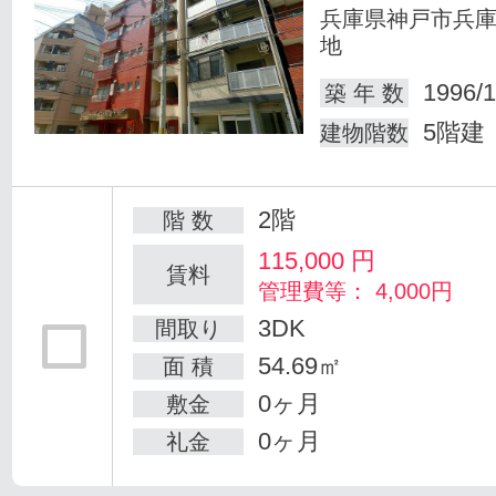
兵庫県神戸市兵
地
1996/1
築 年 数
5階建
建物階数
2階
階 数
115,000
円
賃料
管理費等： 4,000円
3DK
間取り
54.69㎡
面 積
0ヶ月
敷金
0ヶ月
礼金