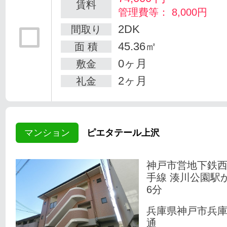
賃料
管理費等： 8,000円
2DK
間取り
45.36㎡
面 積
0ヶ月
敷金
2ヶ月
礼金
マンション
ピエタテール上沢
神戸市営地下鉄
手線 湊川公園駅
6分
兵庫県神戸市兵
通