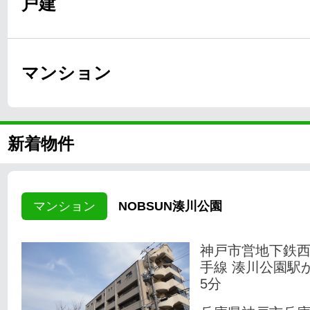
戸建
マンション
新着物件
マンション
NOBSUN湊川公園
神戸市営地下鉄
手線 湊川公園駅
5分