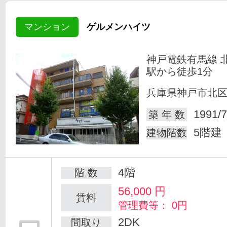
マンション
ゲルメンハイツ
神戸電鉄有馬線 
駅から徒歩1分
兵庫県神戸市北
1991/7
築 年 数
5階建
建物階数
4階
階 数
56,000
円
賃料
管理費等： 0円
2DK
間取り