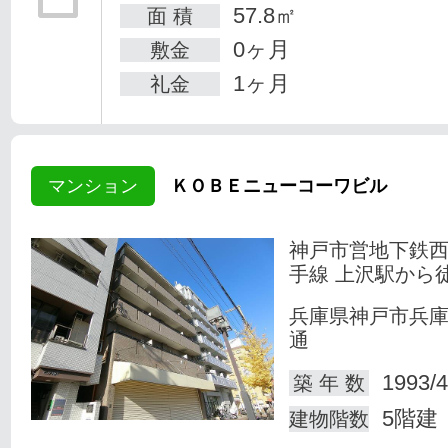
57.8㎡
面 積
0ヶ月
敷金
1ヶ月
礼金
マンション
ＫＯＢＥニューコーワビル
神戸市営地下鉄
手線 上沢駅から
兵庫県神戸市兵
通
1993/4
築 年 数
5階建
建物階数