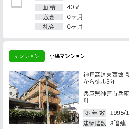
40㎡
面 積
0ヶ月
敷金
0ヶ月
礼金
マンション
小脇マンション
神戸高速東西線 
から徒歩3分
兵庫県神戸市兵
町
1995/1
築 年 数
3階建
建物階数