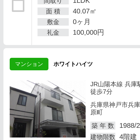
1LDK
間取り
40.07㎡
面 積
0ヶ月
敷金
100,000円
礼金
マンション
ホワイトハイツ
JR山陽本線 兵庫
徒歩7分
兵庫県神戸市兵
原町
1988/2
築 年 数
4階建
建物階数