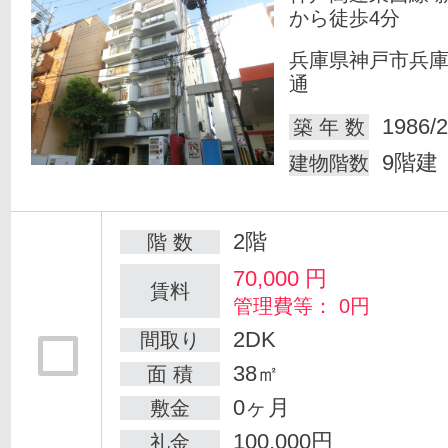
から徒歩4分
兵庫県神戸市兵
通
1986/2
築 年 数
9階建
建物階数
2階
階 数
70,000
円
賃料
管理費等： 0円
2DK
間取り
38㎡
面 積
0ヶ月
敷金
100,000円
礼金