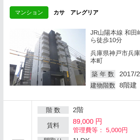
マンション
カサ アレグリア
JR山陽本線 和田
ら徒歩10分
兵庫県神戸市兵
本町
2017/2
築 年 数
8階建
建物階数
2階
階 数
89,000
円
賃料
管理費等： 5,000円