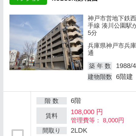
神戸市営地下鉄
手線 湊川公園駅
5分
兵庫県神戸市兵
通
1988/4
築 年 数
6階建
建物階数
6階
階 数
108,000
円
賃料
管理費等： 8,000円
2LDK
間取り