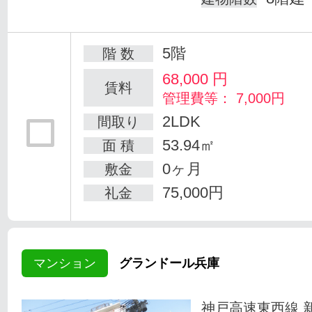
5階
階 数
68,000
円
賃料
管理費等： 7,000円
2LDK
間取り
53.94㎡
面 積
0ヶ月
敷金
75,000円
礼金
マンション
グランドール兵庫
神戸高速東西線 