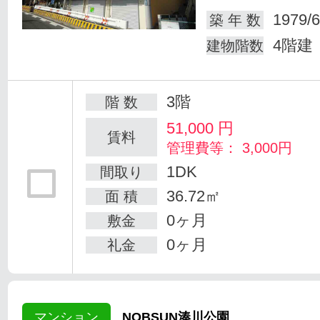
1979/6
築 年 数
4階建
建物階数
3階
階 数
51,000
円
賃料
管理費等： 3,000円
1DK
間取り
36.72㎡
面 積
0ヶ月
敷金
0ヶ月
礼金
マンション
NOBSUN湊川公園