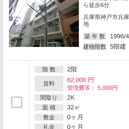
ら徒歩6分
兵庫県神戸市兵
地
1996/4
築 年 数
5階建
建物階数
2階
階 数
62,000
円
賃料
管理費等： 5,000円
2K
間取り
32㎡
面 積
0ヶ月
敷金
0ヶ月
礼金