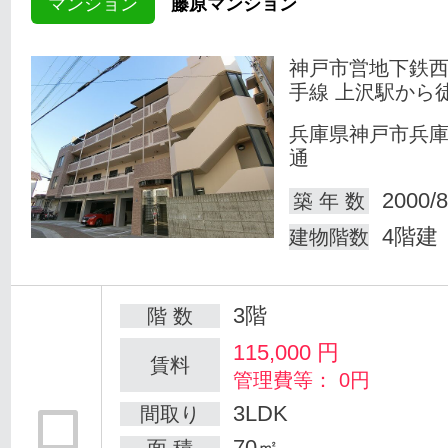
マンション
藤原マンション
神戸市営地下鉄
手線 上沢駅から
兵庫県神戸市兵
通
2000/8
築 年 数
4階建
建物階数
3階
階 数
115,000
円
賃料
管理費等： 0円
3LDK
間取り
70㎡
面 積