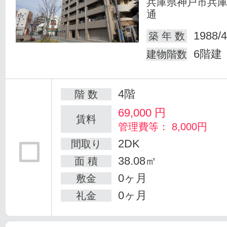
兵庫県神戸市兵
通
1988/4
築 年 数
6階建
建物階数
4階
階 数
69,000
円
賃料
管理費等： 8,000円
2DK
間取り
38.08㎡
面 積
0ヶ月
敷金
0ヶ月
礼金