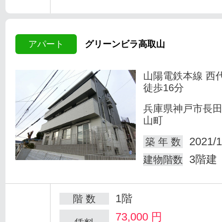
アパート
グリーンビラ高取山
山陽電鉄本線 西
徒歩16分
兵庫県神戸市長
山町
2021/1
築 年 数
3階建
建物階数
1階
階 数
73,000
円