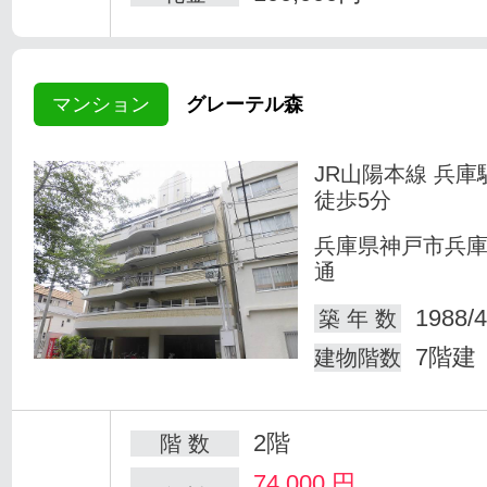
マンション
グレーテル森
JR山陽本線 兵庫
徒歩5分
兵庫県神戸市兵
通
1988/4
築 年 数
7階建
建物階数
2階
階 数
74,000
円