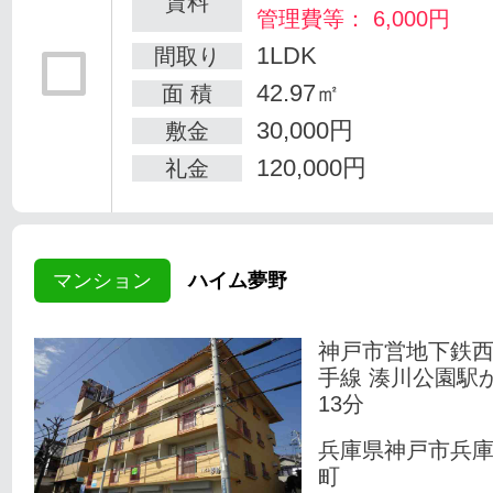
賃料
管理費等： 6,000円
1LDK
間取り
42.97㎡
面 積
30,000円
敷金
120,000円
礼金
マンション
ハイム夢野
神戸市営地下鉄
手線 湊川公園駅
13分
兵庫県神戸市兵
町