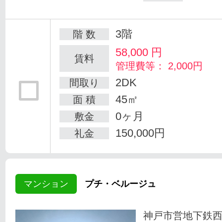
3階
階 数
58,000
円
賃料
管理費等： 2,000円
2DK
間取り
45㎡
面 積
0ヶ月
敷金
150,000円
礼金
マンション
プチ・ベルージュ
神戸市営地下鉄