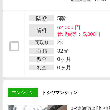
5階
階 数
62,000
円
賃料
管理費等： 5,000円
2K
間取り
32㎡
面 積
0ヶ月
敷金
0ヶ月
礼金
マンション
トシヤマンション
JR東海道本線 神