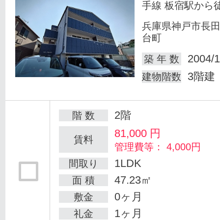
手線 板宿駅から徒
兵庫県神戸市長
台町
2004/1
築 年 数
3階建
建物階数
2階
階 数
81,000
円
賃料
管理費等： 4,000円
1LDK
間取り
47.23㎡
面 積
0ヶ月
敷金
1ヶ月
礼金