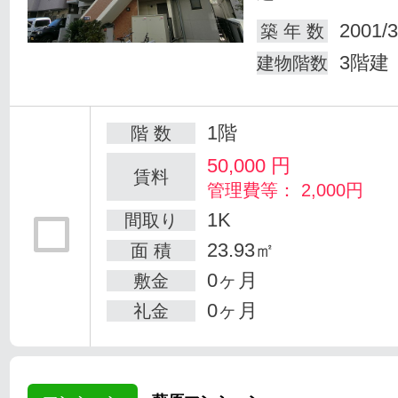
2001/3
築 年 数
3階建
建物階数
1階
階 数
50,000
円
賃料
管理費等： 2,000円
1K
間取り
23.93㎡
面 積
0ヶ月
敷金
0ヶ月
礼金