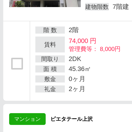
7階建
建物階数
2階
階 数
74,000
円
賃料
管理費等： 8,000円
2DK
間取り
45.36㎡
面 積
0ヶ月
敷金
2ヶ月
礼金
マンション
ピエタテール上沢