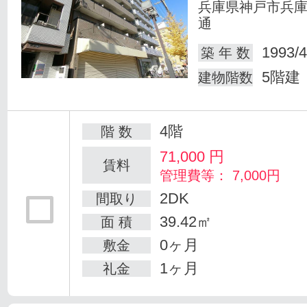
兵庫県神戸市兵
通
1993/4
築 年 数
5階建
建物階数
4階
階 数
71,000
円
賃料
管理費等： 7,000円
2DK
間取り
39.42㎡
面 積
0ヶ月
敷金
1ヶ月
礼金