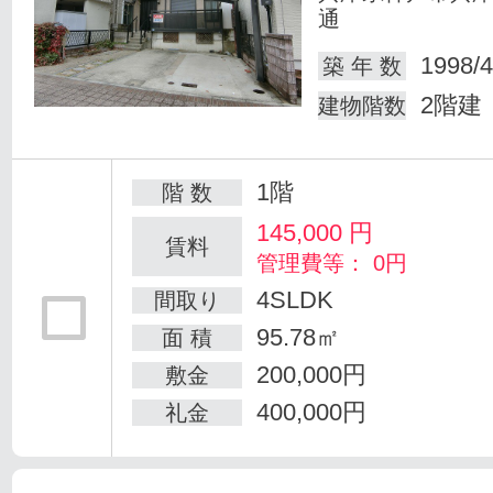
通
1998/4
築 年 数
2階建
建物階数
1階
階 数
145,000
円
賃料
管理費等： 0円
4SLDK
間取り
95.78㎡
面 積
200,000円
敷金
400,000円
礼金