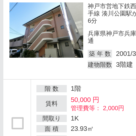
神戸市営地下鉄
手線 湊川公園駅
6分
兵庫県神戸市兵
通
2001/3
築 年 数
3階建
建物階数
1階
階 数
50,000
円
賃料
管理費等： 2,000円
1K
間取り
23.93㎡
面 積