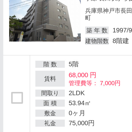
兵庫県神戸市長
町
1997/9
築 年 数
8階建
建物階数
5階
階 数
68,000
円
賃料
管理費等： 7,000円
2LDK
間取り
53.94㎡
面 積
0ヶ月
敷金
75,000円
礼金