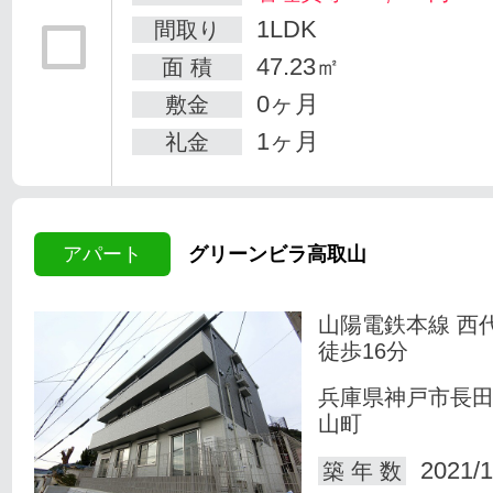
1LDK
間取り
47.23㎡
面 積
0ヶ月
敷金
1ヶ月
礼金
アパート
グリーンビラ高取山
山陽電鉄本線 西
徒歩16分
兵庫県神戸市長
山町
2021/1
築 年 数