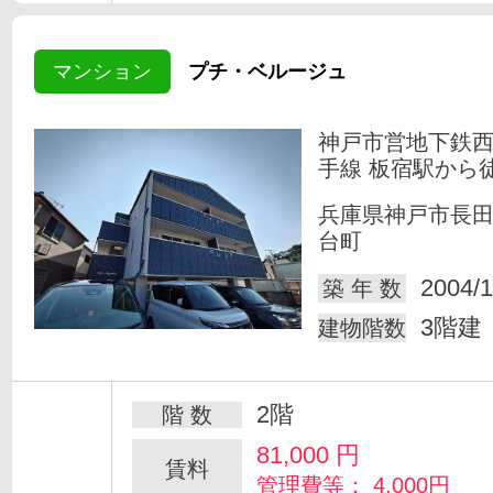
マンション
プチ・ベルージュ
神戸市営地下鉄
手線 板宿駅から徒
兵庫県神戸市長
台町
2004/1
築 年 数
3階建
建物階数
2階
階 数
81,000
円
賃料
管理費等： 4,000円