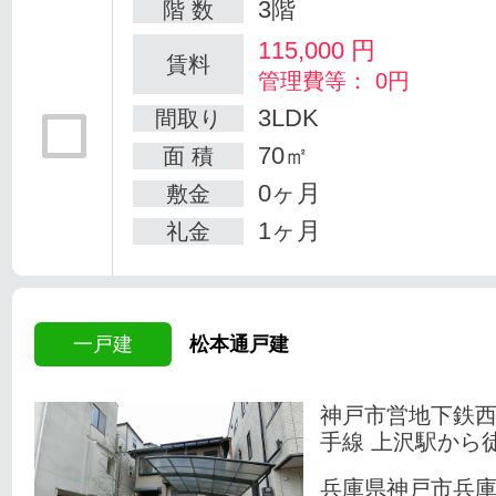
3階
階 数
115,000
円
賃料
管理費等： 0円
3LDK
間取り
70㎡
面 積
0ヶ月
敷金
1ヶ月
礼金
一戸建
松本通戸建
神戸市営地下鉄
手線 上沢駅から
兵庫県神戸市兵