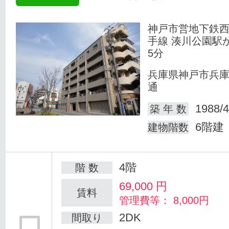
神戸市営地下鉄
手線 湊川公園駅
5分
兵庫県神戸市兵
通
1988/4
築 年 数
6階建
建物階数
4階
階 数
69,000
円
賃料
管理費等： 8,000円
2DK
間取り