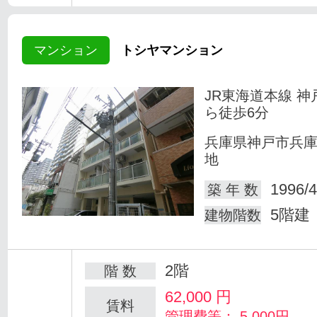
マンション
トシヤマンション
JR東海道本線 神
ら徒歩6分
兵庫県神戸市兵
地
1996/4
築 年 数
5階建
建物階数
2階
階 数
62,000
円
賃料
管理費等： 5,000円