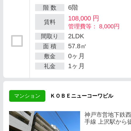
6階
階 数
108,000
円
賃料
管理費等： 8,000円
2LDK
間取り
57.8㎡
面 積
0ヶ月
敷金
1ヶ月
礼金
マンション
ＫＯＢＥニューコーワビル
神戸市営地下鉄
手線 上沢駅から