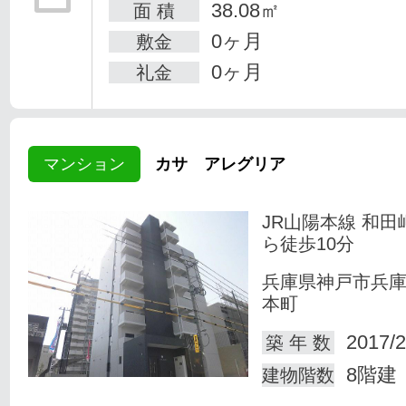
38.08㎡
面 積
0ヶ月
敷金
0ヶ月
礼金
マンション
カサ アレグリア
JR山陽本線 和田
ら徒歩10分
兵庫県神戸市兵
本町
2017/2
築 年 数
8階建
建物階数