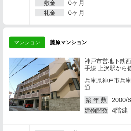
0ヶ月
敷金
0ヶ月
礼金
マンション
藤原マンション
神戸市営地下鉄
手線 上沢駅から
兵庫県神戸市兵
通
2000/8
築 年 数
4階建
建物階数