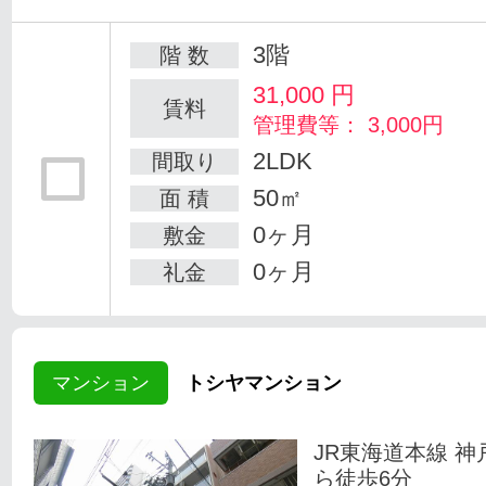
3階
階 数
31,000
円
賃料
管理費等： 3,000円
2LDK
間取り
50㎡
面 積
0ヶ月
敷金
0ヶ月
礼金
マンション
トシヤマンション
JR東海道本線 神
ら徒歩6分