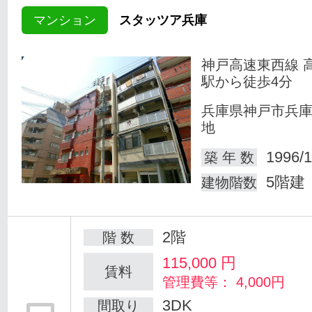
マンション
スタッツア兵庫
神戸高速東西線 
駅から徒歩4分
兵庫県神戸市兵
地
1996/1
築 年 数
5階建
建物階数
2階
階 数
115,000
円
賃料
管理費等： 4,000円
3DK
間取り