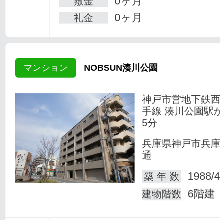
0ヶ月
敷金
0ヶ月
礼金
マンション
NOBSUN湊川公園
神戸市営地下鉄
手線 湊川公園駅
5分
兵庫県神戸市兵
通
1988/4
築 年 数
6階建
建物階数