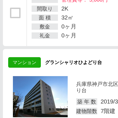
2K
間取り
32㎡
面 積
0ヶ月
敷金
0ヶ月
礼金
マンション
グランシャリオひよどり台
兵庫県神戸市北
り台
2019/3
築 年 数
7階建
建物階数