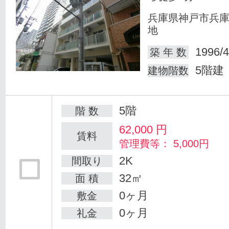
兵庫県神戸市兵
地
1996/4
築 年 数
5階建
建物階数
5階
階 数
62,000
円
賃料
管理費等： 5,000円
2K
間取り
32㎡
面 積
0ヶ月
敷金
0ヶ月
礼金