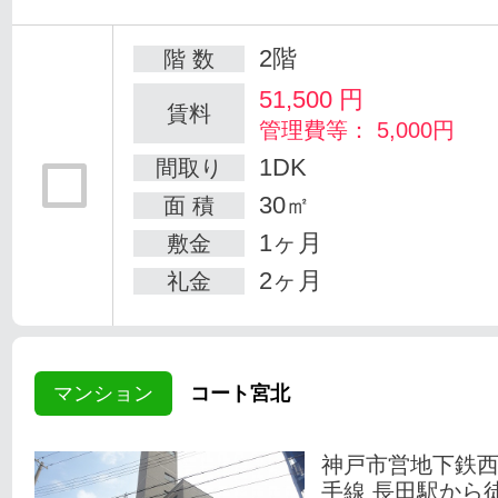
2階
階 数
51,500
円
賃料
管理費等： 5,000円
1DK
間取り
30㎡
面 積
1ヶ月
敷金
2ヶ月
礼金
マンション
コート宮北
神戸市営地下鉄
手線 長田駅から