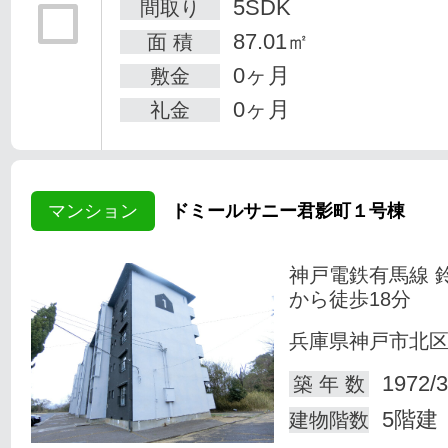
5SDK
間取り
87.01㎡
面 積
0ヶ月
敷金
0ヶ月
礼金
マンション
ドミールサニー君影町１号棟
神戸電鉄有馬線 
から徒歩18分
兵庫県神戸市北
1972/3
築 年 数
5階建
建物階数