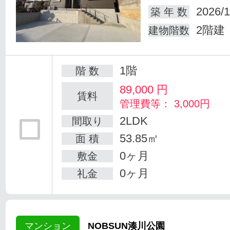
2026/1
築 年 数
2階建
建物階数
1階
階 数
89,000
円
賃料
管理費等： 3,000円
2LDK
間取り
53.85㎡
面 積
0ヶ月
敷金
0ヶ月
礼金
マンション
NOBSUN湊川公園