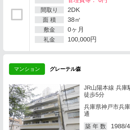
管理費等： 0円
2DK
間取り
38㎡
面 積
0ヶ月
敷金
100,000円
礼金
マンション
グレーテル森
JR山陽本線 兵庫
徒歩5分
兵庫県神戸市兵
通
1988/4
築 年 数