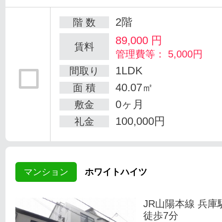
2階
階 数
89,000
円
賃料
管理費等： 5,000円
1LDK
間取り
40.07㎡
面 積
0ヶ月
敷金
100,000円
礼金
マンション
ホワイトハイツ
JR山陽本線 兵庫
徒歩7分