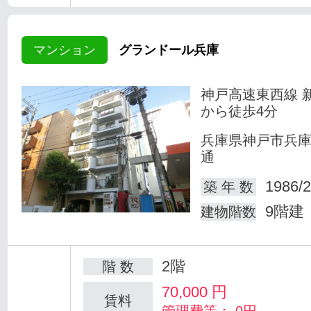
マンション
グランドール兵庫
神戸高速東西線 
から徒歩4分
兵庫県神戸市兵
通
1986/2
築 年 数
9階建
建物階数
2階
階 数
70,000
円
賃料