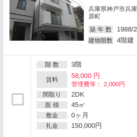
兵庫県神戸市兵
原町
1988/2
築 年 数
4階建
建物階数
3階
階 数
58,000
円
賃料
管理費等： 2,000円
2DK
間取り
45㎡
面 積
0ヶ月
敷金
150,000円
礼金