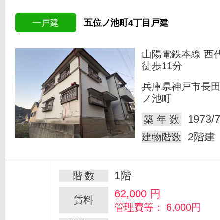
一戸建
五位ノ池町4丁目戸建
山陽電鉄本線 西
徒歩11分
兵庫県神戸市長
ノ池町
1973/7
築 年 数
2階建
建物階数
1階
階 数
62,000
円
賃料
管理費等： 6,000円