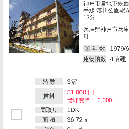
神戸市営地下鉄
手線 湊川公園駅
13分
兵庫県神戸市兵
町
1979/6
築 年 数
4階建
建物階数
3階
階 数
51,000
円
賃料
管理費等： 3,000円
1DK
間取り
36.72㎡
面 積