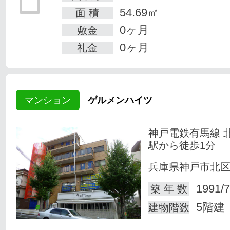
54.69㎡
面 積
0ヶ月
敷金
0ヶ月
礼金
マンション
ゲルメンハイツ
神戸電鉄有馬線 
駅から徒歩1分
兵庫県神戸市北
1991/7
築 年 数
5階建
建物階数