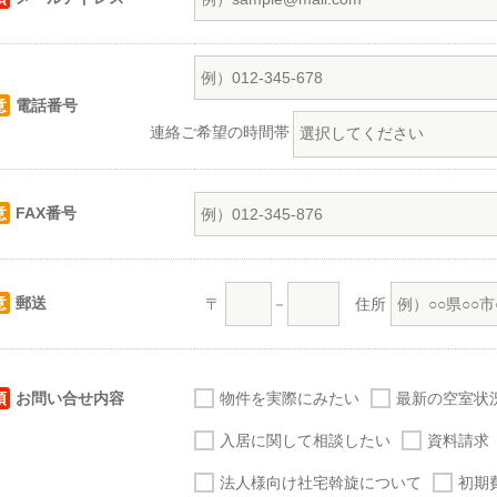
意
電話番号
連絡ご希望の時間帯
意
FAX番号
意
郵送
〒
－
住所
須
お問い合せ内容
物件を実際にみたい
最新の空室状
入居に関して相談したい
資料請求
法人様向け社宅斡旋について
初期