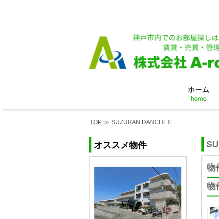
TOP
≫
SUZURAN DANCHI Ⅱ
SU
オススメ物件
物
物