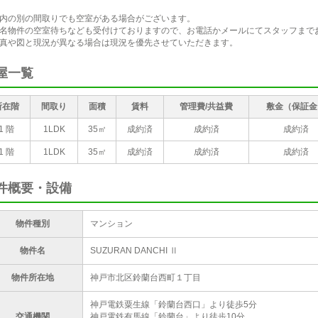
ァミリーマート鈴蘭台
キリン堂西鈴蘭台店
前店
内の別の間取りでも空室がある場合がございます。
名物件の空室待ちなども受付けておりますので、お電話かメールにてスタッフまで
真や図と現況が異なる場合は現況を優先させていただきます。
屋一覧
所在階
間取り
面積
賃料
管理費/共益費
敷金（保証金
1 階
1LDK
35㎡
成約済
成約済
成約済
1 階
1LDK
35㎡
成約済
成約済
成約済
件概要・設備
物件種別
マンション
物件名
SUZURAN DANCHI Ⅱ
物件所在地
神戸市北区鈴蘭台西町１丁目
神戸電鉄粟生線「鈴蘭台西口」より徒歩5分
交通機関
神戸電鉄有馬線「鈴蘭台」より徒歩10分