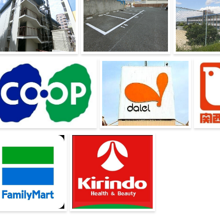
物外観
駐車場
神戸市立鈴蘭台
ープ鈴蘭台東
ダイエー鈴蘭台店
関西ス
ル店