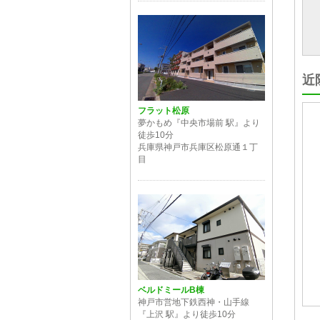
近
フラット松原
夢かもめ『中央市場前 駅』より
徒歩10分
兵庫県神戸市兵庫区松原通１丁
目
ベルドミールB棟
神戸市営地下鉄西神・山手線
『上沢 駅』より徒歩10分