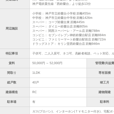
神戸電鉄粟生線「西鈴蘭台」より徒歩13分
小学校： 神戸市立鈴蘭台小学校 距離455m
中学校： 神戸市立鈴蘭台中学校 距離1426m
スーパー： コープ鈴蘭台東 距離445m
スーパー： ダイエー鈴蘭台店 距離805m
周辺施設
スーパー： 関西スーパーレ・アール店 距離788m
コンビニ： セブンイレブン神鉄鈴蘭台駅店 距離884m
コンビニ： ファミリーマート鈴蘭台駅前店 距離722m
ドラッグストア： キリン堂西鈴蘭台店 距離946m
特記事項
子供可、二人入居可、ネコ可、高齢者相談、ペット対応、
賃料
50,000円 ～ 52,000円
管理費/共益
間取り
1LDK
専有面積
総戸数
40戸
竣工月
建築構造
RC
建物階建
駐車場
有
駐車料
ガス(プロパン)、インターホン(ＴＶモニター付き)、宅配