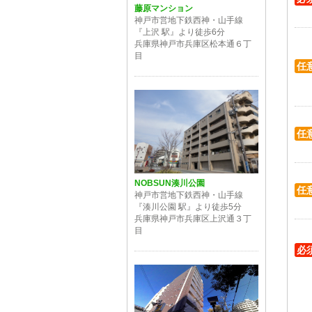
藤原マンション
神戸市営地下鉄西神・山手線
『上沢 駅』より徒歩6分
兵庫県神戸市兵庫区松本通６丁
目
任
任
NOBSUN湊川公園
任
神戸市営地下鉄西神・山手線
『湊川公園 駅』より徒歩5分
兵庫県神戸市兵庫区上沢通３丁
目
必