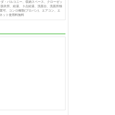
ンダ・バルコニー、収納スペース、クローゼッ
ー、脱衣所、給湯、３点給湯、洗面台、洗面所独
置可、コンロ種類(プロパン)、エアコン、エ
ーネット使用料無料