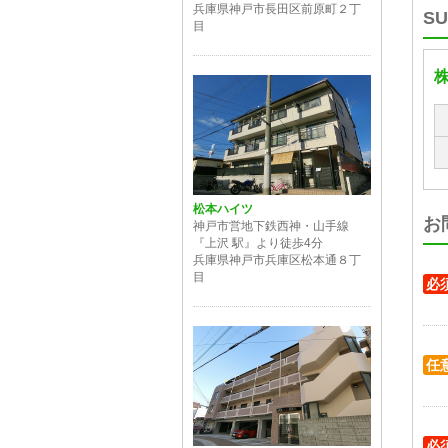
兵庫県神戸市長田区前原町２丁
S
目
株
松本ハイツ
お
神戸市営地下鉄西神・山手線
『上沢 駅』より徒歩4分
兵庫県神戸市兵庫区松本通８丁
目
必
任
必