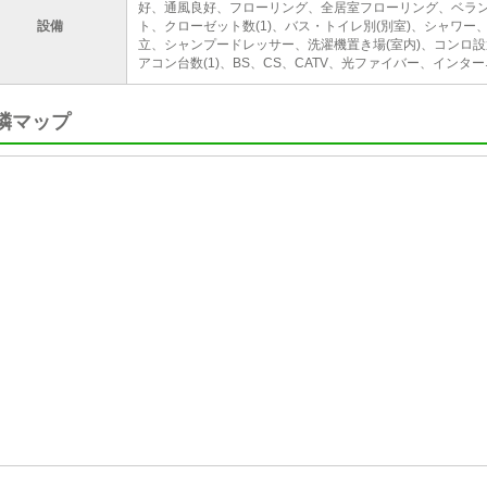
好、通風良好、フローリング、全居室フローリング、ベラ
設備
ト、クローゼット数(1)、バス・トイレ別(別室)、シャワ
立、シャンプードレッサー、洗濯機置き場(室内)、コンロ設
アコン台数(1)、BS、CS、CATV、光ファイバー、インタ
隣マップ