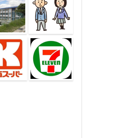
小学校
神戸市立鈴蘭台中学校
ーパーレ・アー
セブンイレブン神鉄鈴
蘭台駅店