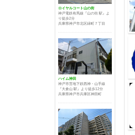
ロイヤルコート山の街
神戸電鉄有馬線『山の街 駅』よ
り徒歩2分
兵庫県神戸市北区緑町７丁目
建
ハイム神田
神戸市営地下鉄西神・山手線
コ
『大倉山 駅』より徒歩12分
兵庫県神戸市兵庫区神田町