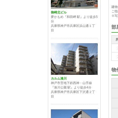
フ
駅
建物
ご指
御崎北ビル
※写
夢かもめ『和田岬 駅』より徒歩5
分
兵庫県神戸市兵庫区浜山通１丁
部
目
物
カルム湊川
神戸市営地下鉄西神・山手線
『湊川公園 駅』より徒歩4分
兵庫県神戸市兵庫区下沢通２丁
目